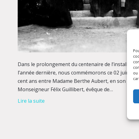
Pou
coo
con
Dans le prolongement du centenaire de l’installation
com
l’année dernière, nous commémorons ce 02 juin 2023 
ou 
car
cent ans entre Madame Berthe Aubert, en son nom e
Monseigneur Félix Guillibert, évêque de…
Lire la suite