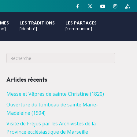
MMES
LES TRADITIONS
LES PARTAGES
ion]
[identité]
[communion]
Articles récents
Messe et Vêpres de sainte Christine (1820)
Ouverture du tombeau de sainte Marie-
Madeleine (1904)
Visite de Fréjus par les Archivistes de la
Province ecclésiastique de Marseille