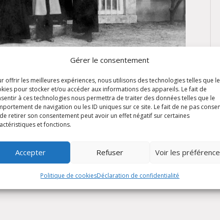
Gérer le consentement
r offrir les meilleures expériences, nous utilisons des technologies telles que l
kies pour stocker et/ou accéder aux informations des appareils. Le fait de
sentir à ces technologies nous permettra de traiter des données telles que le
 du Grand Séminaire à la Castille que nous célébrions
portement de navigation ou les ID uniques sur ce site. Le fait de ne pas consen
la convention perpétuelle signée il y a tout juste
de retirer son consentement peut avoir un effet négatif sur certaines
actéristiques et fonctions.
t celui de son époux récemment défunt, et
Accepter
Refuser
Voir les préférenc
Politique de cookies
Déclaration de confidentialité