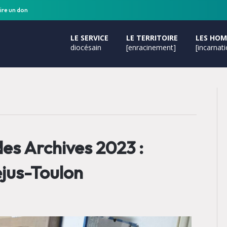
ire un don
LE SERVICE
LE TERRITOIRE
LES HO
diocésain
[enracinement]
[incarnat
des Archives 2023 :
éjus-Toulon