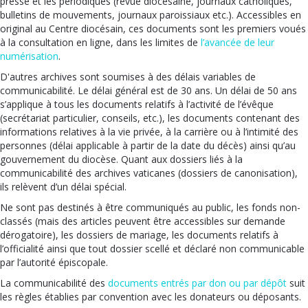
presse et les périodiques (revue diocésaine, journaux catholiques,
bulletins de mouvements, journaux paroissiaux etc.). Accessibles en
original au Centre diocésain, ces documents sont les premiers voués
à la consultation en ligne, dans les limites de
l’avancée de leur
numérisation
.
D'autres archives sont soumises à des délais variables de
communicabilité. Le délai général est de 30 ans. Un délai de 50 ans
s’applique à tous les documents relatifs à l’activité de l’évêque
(secrétariat particulier, conseils, etc.), les documents contenant des
informations relatives à la vie privée, à la carrière ou à l’intimité des
personnes (délai applicable à partir de la date du décès) ainsi qu’au
gouvernement du diocèse. Quant aux dossiers liés à la
communicabilité des archives vaticanes (dossiers de canonisation),
ils relèvent d’un délai spécial.
Ne sont pas destinés à être communiqués au public, les fonds non-
classés (mais des articles peuvent être accessibles sur demande
dérogatoire), les dossiers de mariage, les documents relatifs à
l’officialité ainsi que tout dossier scellé et déclaré non communicable
par l’autorité épiscopale.
La communicabilité des
documents entrés par don ou par dépôt
suit
les règles établies par convention avec les donateurs ou déposants.