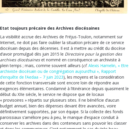
Etat toujours précaire des Archives diocésaines
La visibilité accrue des Archives de Fréjus-Toulon, notamment sur
Internet, ne doit pas faire oublier la situation précaire de ce service
diocésain depuis des décennies. Il est à mettre au crédit du diocèse
d’avoir promulgué dès juin 2015 le
Directoire pour la gestion des
archives diocésaines
et nommé en conséquence un archiviste à
plein temps ; mais, comme souvent ailleurs (
cf
.
Alexis Hamelin, « Etre
archiviste diocésain ou de congrégation aujourd’hui », Rapport
d’enquête de l’Aedaa – 7 juin 2023
), les moyens et la considération
de cette fonction transversale sont encore loin de répondre aux
exigences élémentaires. Condamné à l’itinérance depuis quasiment le
début du XXe siècle, le service ne dispose que de locaux
« provisoires » répartis sur plusieurs sites. Il ne bénéficie d’aucun
budget annuel, bien des dépenses devant être avancées, voire
définitivement supportées, par son équipe. Si la collecte des fonds
paroissiaux s’améliore peu à peu, le manque d’espace conduit à
conserver les archives dans des conteneurs sans pouvoir les classer
et donc les communiquer. C’est notamment le cas du très beau