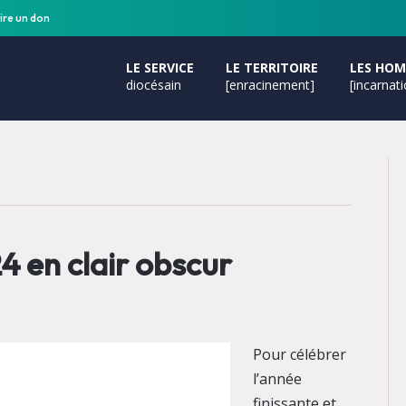
ire un don
LE SERVICE
LE TERRITOIRE
LES HO
diocésain
[enracinement]
[incarnat
 en clair obscur
Pour célébrer
l’année
finissante et