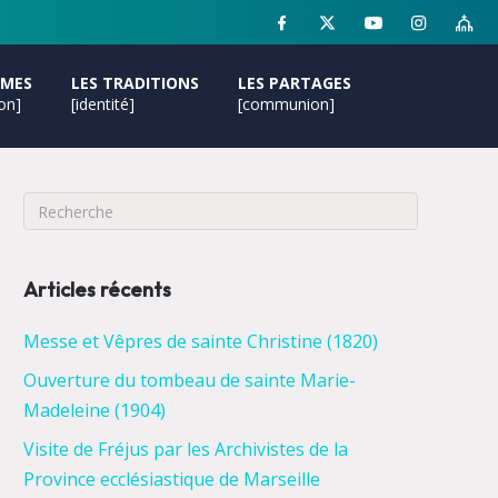
MMES
LES TRADITIONS
LES PARTAGES
ion]
[identité]
[communion]
Articles récents
Messe et Vêpres de sainte Christine (1820)
Ouverture du tombeau de sainte Marie-
Madeleine (1904)
Visite de Fréjus par les Archivistes de la
Province ecclésiastique de Marseille