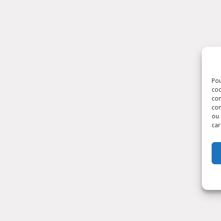
Pou
coo
con
com
ou 
car