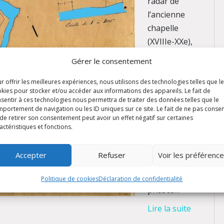
radar de
l’ancienne
chapelle
(XVIIIe-XXe),
du rez-de-
Gérer le consentement
jardin du
château ainsi
r offrir les meilleures expériences, nous utilisons des technologies telles que l
kies pour stocker et/ou accéder aux informations des appareils. Le fait de
que de l’allée
sentir à ces technologies nous permettra de traiter des données telles que le
principale du
portement de navigation ou les ID uniques sur ce site. Le fait de ne pas consen
de retirer son consentement peut avoir un effet négatif sur certaines
parc. Les
actéristiques et fonctions.
objectifs sont
divers : tenter
Accepter
Refuser
Voir les préférenc
d’éclaircir les
origines et les
Politique de cookies
Déclaration de confidentialité
phases…
Lire la suite