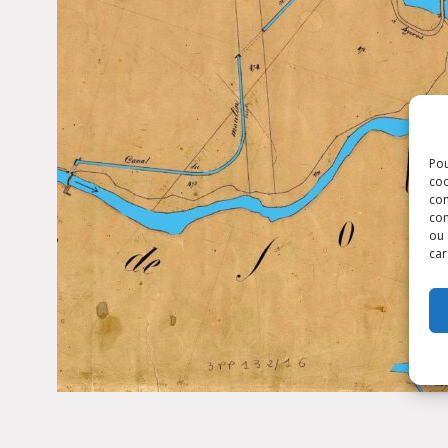
Pou
coo
con
com
ou 
car