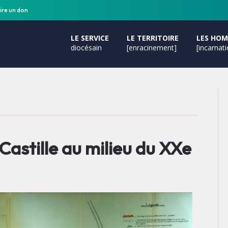
ire un don
LE SERVICE
LE TERRITOIRE
LES HO
diocésain
[enracinement]
[incarnat
Castille au milieu du XXe