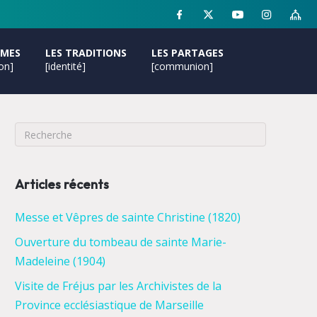
MMES
LES TRADITIONS
LES PARTAGES
ion]
[identité]
[communion]
Articles récents
Messe et Vêpres de sainte Christine (1820)
Ouverture du tombeau de sainte Marie-
Madeleine (1904)
Visite de Fréjus par les Archivistes de la
Province ecclésiastique de Marseille