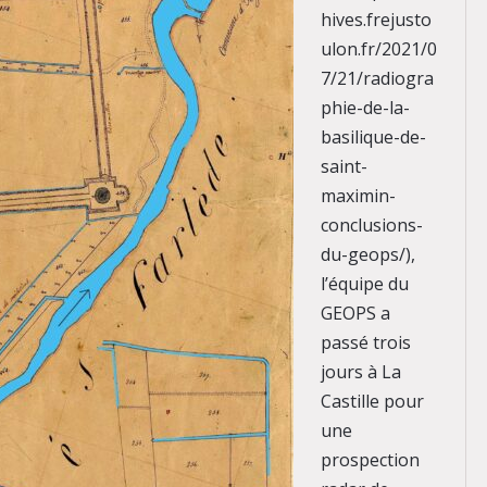
hives.frejusto
ulon.fr/2021/0
7/21/radiogra
phie-de-la-
basilique-de-
saint-
maximin-
conclusions-
du-geops/),
l’équipe du
GEOPS a
passé trois
jours à La
Castille pour
une
prospection