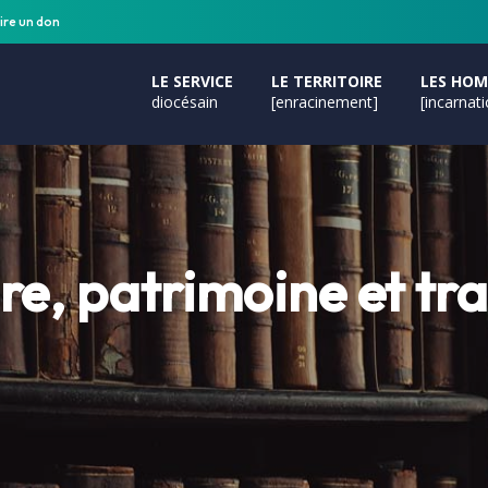
ire un don
LE SERVICE
LE TERRITOIRE
LES HO
diocésain
[enracinement]
[incarnat
e, patrimoine et tra