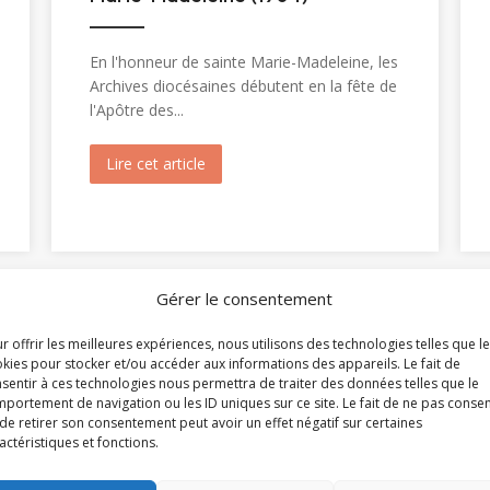
En l'honneur de sainte Marie-Madeleine, les
Archives diocésaines débutent en la fête de
l'Apôtre des...
inte Christine (1820)
Lire cet article
about Ouverture du tombeau de sainte 
Gérer le consentement
r offrir les meilleures expériences, nous utilisons des technologies telles que l
kies pour stocker et/ou accéder aux informations des appareils. Le fait de
sentir à ces technologies nous permettra de traiter des données telles que le
portement de navigation ou les ID uniques sur ce site. Le fait de ne pas consen
de retirer son consentement peut avoir un effet négatif sur certaines
Découvrir les archives du diocèse
actéristiques et fonctions.