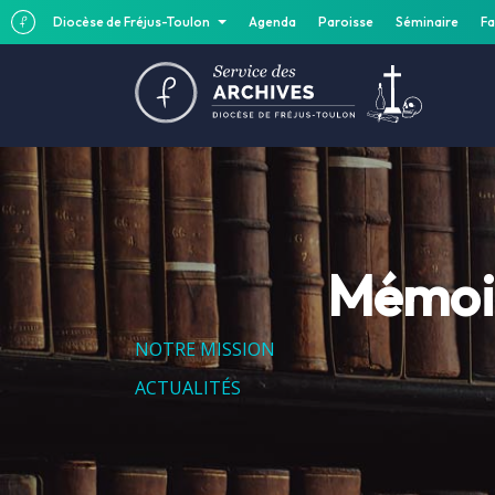
Diocèse de Fréjus-Toulon
Agenda
Paroisse
Séminaire
Fa
Mémoir
NOTRE MISSION
ACTUALITÉS