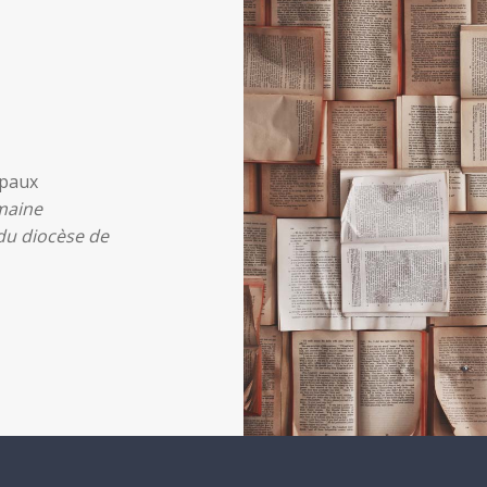
ipaux
maine
 du diocèse de