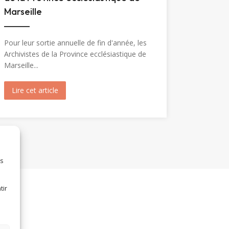
Marseille
Pour leur sortie annuelle de fin d'année, les
Archivistes de la Province ecclésiastique de
Marseille...
Marie-Madeleine (1904)
Lire cet article
about Visite de Fréjus par les Archivistes de la Prov
es
tir