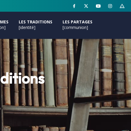
MMES
LES TRADITIONS
LES PARTAGES
ion]
[identité]
[communion]
ditions