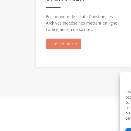
En l'honneur de sainte Christine, les
Archives diocésaines mettent en ligne
l'office ancien de sainte...
Lire cet article
about Messe et Vêpres de sa
Pou
coo
con
com
ou 
car