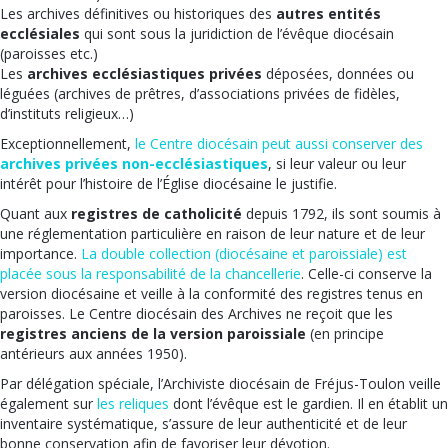
Les archives définitives ou historiques des
autres entités
ecclésiales
qui sont sous la juridiction de l’évêque diocésain
(paroisses etc.)
Les
archives ecclésiastiques privées
déposées, données ou
léguées (archives de prêtres, d’associations privées de fidèles,
d’instituts religieux…)
Exceptionnellement,
le Centre diocésain peut aussi conserver des
archives privées non-ecclésiastiques
, si leur valeur ou leur
intérêt pour l’histoire de l’Église diocésaine le justifie.
Quant aux
registres de catholicité
depuis 1792, ils sont soumis à
une réglementation particulière en raison de leur nature et de leur
importance.
La double collection (diocésaine et paroissiale) est
placée sous la responsabilité de la chancellerie
. Celle-ci conserve la
version diocésaine et veille à la conformité des registres tenus en
paroisses. Le Centre diocésain des Archives ne reçoit que les
registres anciens de la version paroissiale
(en principe
antérieurs aux années 1950).
Par délégation spéciale, l’Archiviste diocésain de Fréjus-Toulon veille
également sur
les reliques
dont l’évêque est le gardien. Il en établit un
inventaire systématique, s’assure de leur authenticité et de leur
bonne conservation afin de favoriser leur dévotion.