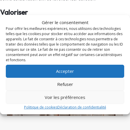
Valoriser
Gérer le consentement
La consultation de ces archives permettant la reconstitution
historique d’une Église particulière et de la société qui lui est
Pour offrir les meilleures expériences, nous utilisons des technologies
telles que les cookies pour stocker et/ou accéder aux informations des
contemporaine, l’Archiviste diocésain communique ses fonds,
selon
appareils. Le fait de consentir à ces technologies nous permettra de
des règles préalablement établies
, afin de contribuer à
traiter des données telles que le comportement de navigation ou les ID
l’enrichissement du patrimoine culturel et spirituel
ainsi qu’au
uniques sur ce site. Le fait de ne pas consentir ou de retirer son
progrès de la recherche historique
.
consentement peut avoir un effet négatif sur certaines caractéristiques
et fonctions.
Il favorise ainsi une collaboration régulière avec les diverses
communautés ecclésiales mais également les institutions et
Accepter
collectivités publiques, les associations et les particuliers, croyants
ou non.
Refuser
Voir les préférences
Politique de cookies
Déclaration de confidentialité