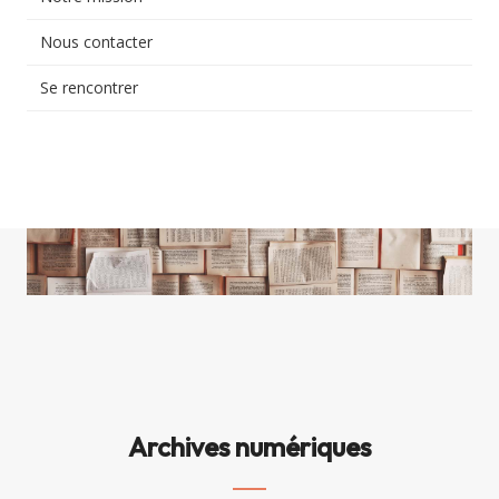
Nous contacter
Les hommes
[incarnation]
Se rencontrer
Les traditions
[identité]
Les partages
[communion]
Archives numériques