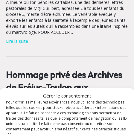
A l’heure où l’on bénit les cartables, une des dernières lettres
pastorales de Mgr Guillibert, adressée « à tous les enfants du
diocèse », mérite d’être exhumée. Le vénérable évêque y
exhorte les enfants à la sainteté à l’exemple des jeunes saints
élevés sur les autels qu’il a rassemblés dans une litanie inspirée
du martyrologe. POUR ACCEDER…
Lire la suite
Hommage privé des Archives
de Fréjus-Toulon aux
Gérer le consentement
donateurs de La Castille (Lyon
Pour offrir les meilleures expériences, nous utilisons des technologies
telles que les cookies pour stocker et/ou accéder aux informations des
– 8-9 septembre 2022)
appareils. Le fait de consentir à ces technologies nous permettra de
traiter des données telles que le comportement de navigation ou les ID
uniques sur ce site. Le fait de ne pas consentir ou de retirer son
10 septembre 2022
consentement peut avoir un effet négatif sur certaines caractéristiques