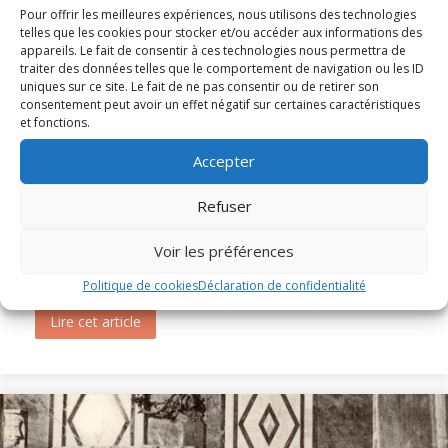
Pour offrir les meilleures expériences, nous utilisons des technologies
telles que les cookies pour stocker et/ou accéder aux informations des
appareils. Le fait de consentir à ces technologies nous permettra de
traiter des données telles que le comportement de navigation ou les ID
uniques sur ce site. Le fait de ne pas consentir ou de retirer son
consentement peut avoir un effet négatif sur certaines caractéristiques
et fonctions.
Accepter
Messe et Vêpres de sainte Christine (1820)
Refuser
Voir les préférences
En l'honneur de sainte Christine, les Archives diocésaines
mettent en ligne l'office ancien de sainte...
Politique de cookies
Déclaration de confidentialité
Lire cet article
about Messe et Vêpres de sainte Christine (182