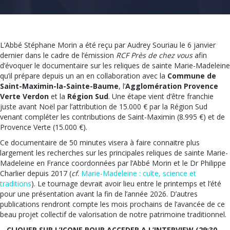
L’Abbé Stéphane Morin a été reçu par Audrey Souriau le 6 janvier
dernier dans le cadre de l’émission
RCF Près de chez vous
afin
d’évoquer le documentaire sur les reliques de sainte Marie-Madeleine
qu’il prépare depuis un an en collaboration avec la
Commune de
Saint-Maximin-la-Sainte-Baume
, l’
Agglomération Provence
Verte Verdon
et la
Région Sud
. Une étape vient d’être franchie
juste avant Noël par l’attribution de 15.000 € par la Région Sud
venant compléter les contributions de Saint-Maximin (8.995 €) et de
Provence Verte (15.000 €).
Ce documentaire de 50 minutes visera à faire connaitre plus
largement les recherches sur les principales reliques de sainte Marie-
Madeleine en France coordonnées par l’Abbé Morin et le Dr Philippe
Charlier depuis 2017 (
cf
.
Marie-Madeleine : culte, science et
traditions
). Le tournage devrait avoir lieu entre le printemps et l’été
pour une présentation avant la fin de l’année 2026. D’autres
publications rendront compte les mois prochains de l’avancée de ce
beau projet collectif de valorisation de notre patrimoine traditionnel.
CLIQUER SUR L’ICONE POUR ACCEDER A L’INTERVIEW (29:30 –