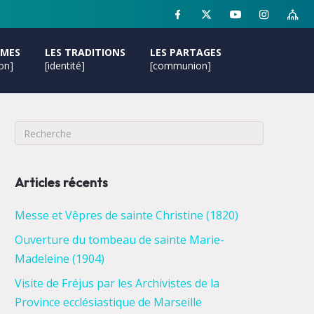
MMES
LES TRADITIONS
LES PARTAGES
ion]
[identité]
[communion]
Articles récents
Messe et Vêpres de sainte Christine (1820)
Ouverture du tombeau de sainte Marie-
Madeleine (1904)
Visite de Fréjus par les Archivistes de la
Province ecclésiastique de Marseille