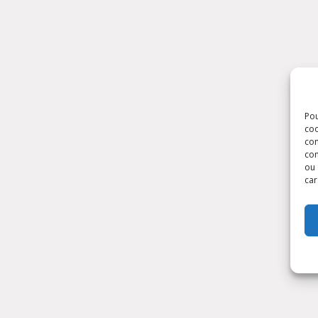
Pou
coo
con
com
ou 
car