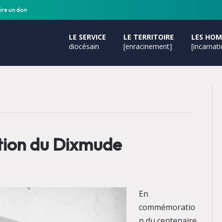
ire un don
LE SERVICE
LE TERRITOIRE
LES HO
diocésain
[enracinement]
[incarnat
ition du Dixmude
En
commémoratio
n du centenaire