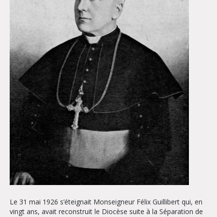
Le 31 mai 1926 s’éteignait Monseigneur Félix Guillibert qui, en
vingt ans, avait reconstruit le Diocèse suite à la Séparation de