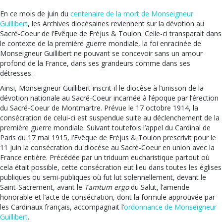
En ce mois de juin du
centenaire de la mort de Monseigneur
Guillibert
, les Archives diocésaines reviennent sur la dévotion au
Sacré-Coeur de l’Evêque de Fréjus & Toulon. Celle-ci transparait dans
le contexte de la première guerre mondiale, la foi enracinée de
Monseigneur Guillibert ne pouvant se concevoir sans un amour
profond de la France, dans ses grandeurs comme dans ses
détresses.
Ainsi, Monseigneur Guillibert inscrit-il le diocèse à l’unisson de la
dévotion nationale au Sacré-Coeur incarnée à l’époque par l’érection
du Sacré-Coeur de Montmartre. Prévue le 17 octobre 1914, la
consécration de celui-ci est suspendue suite au déclenchement de la
première guerre mondiale. Suivant toutefois l’appel du Cardinal de
Paris du 17 mai 1915, l’Evêque de Fréjus & Toulon prescrivit pour le
11 juin la consécration du diocèse au Sacré-Coeur en union avec la
France entière. Précédée par un triduum eucharistique partout où
cela était possible, cette consécration eut lieu dans toutes les églises
publiques ou semi-publiques où fut lut solennellement, devant le
Saint-Sacrement, avant le
Tamtum ergo
du Salut, l’amende
honorable et l’acte de consécration, dont la formule approuvée par
les Cardinaux français, accompagnait l’
ordonnance de Monseigneur
Guillibert
.