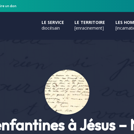
ire un don
LE SERVICE
LE TERRITOIRE
LES HO
diocésain
[enracinement]
[incarnat
enfantines à Jésus – 