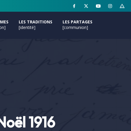
MMES
LES TRADITIONS
LES PARTAGES
ion]
[identité]
[communion]
Noël 1916