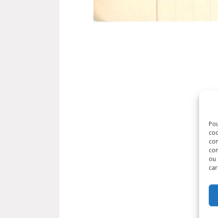
Pou
coo
con
com
ou 
car