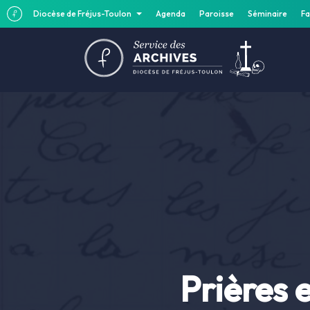
Diocèse de Fréjus-Toulon
Agenda
Paroisse
Séminaire
Fa
Prières 