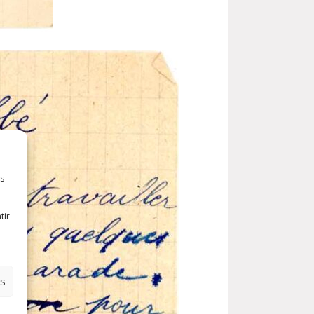
es
tir
es