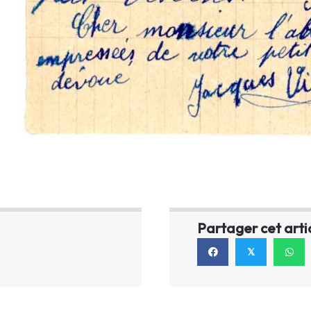
Partager cet arti
𝕏