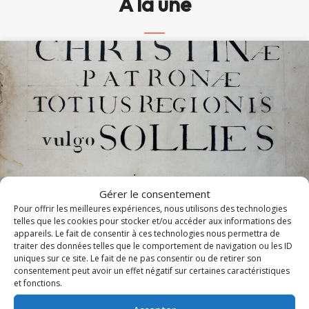
À la une
Gérer le consentement
Pour offrir les meilleures expériences, nous utilisons des technologies
telles que les cookies pour stocker et/ou accéder aux informations des
Messe et Vêpres de sainte Christine (1820)
appareils. Le fait de consentir à ces technologies nous permettra de
traiter des données telles que le comportement de navigation ou les ID
uniques sur ce site. Le fait de ne pas consentir ou de retirer son
En l'honneur de sainte Christine, les Archives diocésaines
consentement peut avoir un effet négatif sur certaines caractéristiques
mettent en ligne l'office ancien de sainte...
et fonctions.