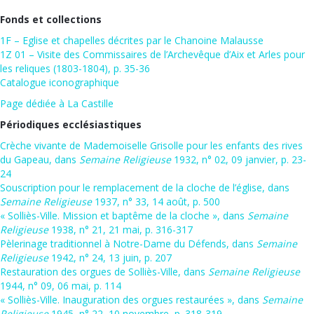
Fonds et collections
1F – Eglise et chapelles décrites par le Chanoine Malausse
1Z 01 –
Visite des Commissaires de l’Archevêque d’Aix et Arles pour
les reliques (1803-1804), p. 35-36
Catalogue iconographique
Page dédiée à La Castille
Périodiques ecclésiastiques
Crèche vivante de Mademoiselle Grisolle pour les enfants des rives
du Gapeau, dans
Semaine Religieuse
1932, n° 02, 09 janvier, p. 23-
24
Souscription pour le remplacement de la cloche de l’église, dans
Semaine Religieuse
1937, n° 33, 14 août, p. 500
« Solliès-Ville. Mission et baptême de la cloche », dans
Semaine
Religieuse
1938, n° 21, 21 mai, p. 316-317
Pèlerinage traditionnel à Notre-Dame du Défends, dans
Semaine
Religieuse
1942, n° 24, 13 juin, p. 207
Restauration des orgues de Solliès-Ville, dans
Semaine Religieuse
1944, n° 09, 06 mai, p. 114
« Solliès-Ville. Inauguration des orgues restaurées », dans
Semaine
Religieuse
1945, n° 22, 10 novembre, p. 318-319