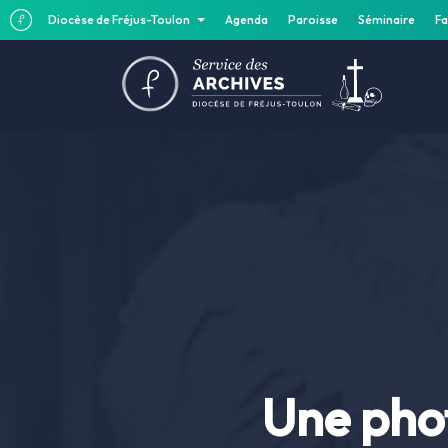
Diocèse de Fréjus-Toulon
Agenda
Paroisse
Séminaire
Fa
Une phot