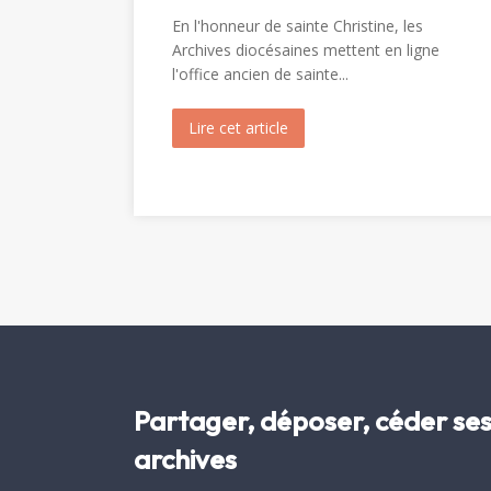
En l'honneur de sainte Christine, les
Archives diocésaines mettent en ligne
l'office ancien de sainte...
Lire cet article
about Messe et Vêpres de sa
Partager, déposer, céder se
archives