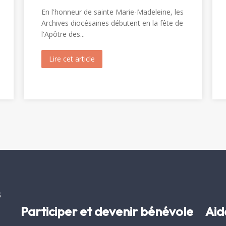
En l'honneur de sainte Marie-Madeleine, les
Archives diocésaines débutent en la fête de
l'Apôtre des...
inte Christine (1820)
Lire cet article
about Ouverture du tombeau de sainte 
s
Participer et devenir bénévole
Aid