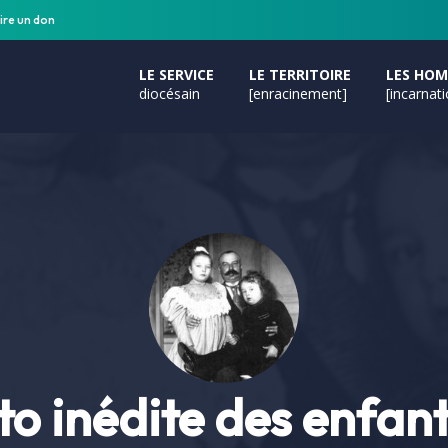
ire un don
LE SERVICE
LE TERRITOIRE
LES HO
diocésain
[enracinement]
[incarnat
o inédite des enfan