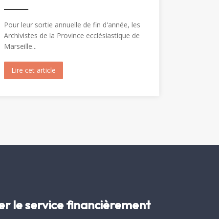
Pour leur sortie annuelle de fin d'année, les
Archivistes de la Province ecclésiastique de
Marseille...
Marie-Madeleine (1904)
Lire cet article
about Visite de Fréjus par les Archivistes de la Prov
er le service financièrement