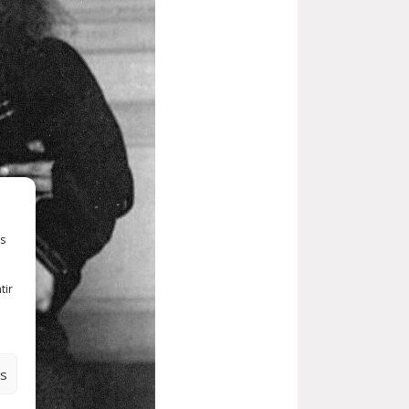
es
tir
es