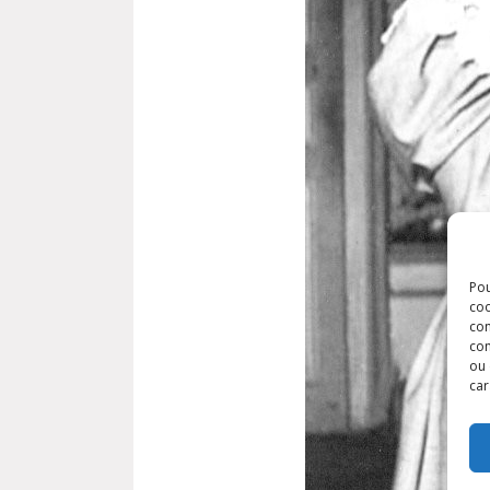
Pou
coo
con
com
ou 
car