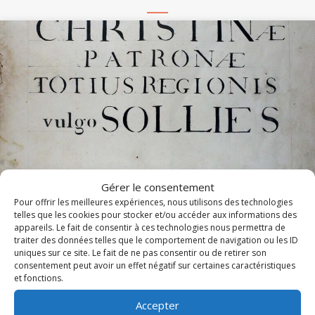
Gérer le consentement
Pour offrir les meilleures expériences, nous utilisons des technologies
Messe et Vêpres de sainte Christine (1820)
telles que les cookies pour stocker et/ou accéder aux informations des
appareils. Le fait de consentir à ces technologies nous permettra de
traiter des données telles que le comportement de navigation ou les ID
En l'honneur de sainte Christine, les Archives diocésaines
uniques sur ce site. Le fait de ne pas consentir ou de retirer son
mettent en ligne l'office ancien de sainte...
consentement peut avoir un effet négatif sur certaines caractéristiques
et fonctions.
Lire cet article
about Messe et Vêpres de sainte Christine (182
Accepter