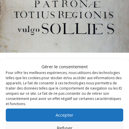
Messe et Vêpres de sainte Christine (1820)
Gérer le consentement
Pour offrir les meilleures expériences, nous utilisons des technologies
telles que les cookies pour stocker et/ou accéder aux informations des
En l'honneur de sainte Christine, les Archives diocésaines
appareils. Le fait de consentir à ces technologies nous permettra de
mettent en ligne l'office ancien de sainte...
traiter des données telles que le comportement de navigation ou les ID
uniques sur ce site. Le fait de ne pas consentir ou de retirer son
consentement peut avoir un effet négatif sur certaines caractéristiques
Lire cet article
about Messe et Vêpres de sainte Christine (182
et fonctions.
Accepter
Refuser