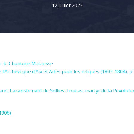
12 juillet 2023
par le Chanoine Malausse
l’Archevêque d’Aix et Arles pour les reliques (1803-1804), p.
ud, Lazariste natif de Solliès-Toucas, martyr de la Révoluti
1906)