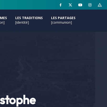
MMES
LES TRADITIONS
LES PARTAGES
ion]
[identité]
[communion]
istophe