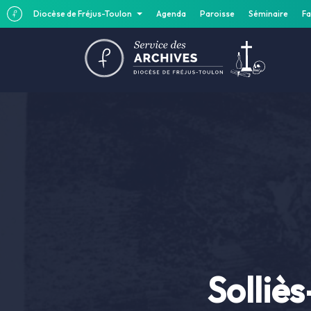
Diocèse de Fréjus-Toulon
Agenda
Paroisse
Séminaire
Fa
Solliè