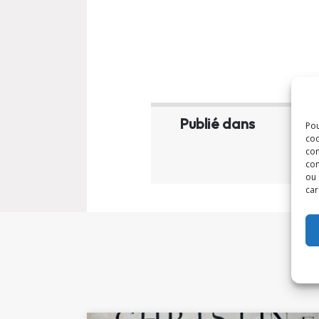
Publié dans
Pou
coo
con
com
ou 
car