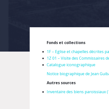
Fonds et collections
1F – Eglise et chapelles décrites 
1Z 01 –
Visite des Commissaires de 
Catalogue iconographique
Notice biographique de Jean Guiba
Autres sources
Inventaire des biens paroissiaux (