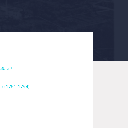
 36-37
on (1761-1794)