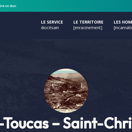
ire un don
LE SERVICE
LE TERRITOIRE
LES HO
diocésain
[enracinement]
[incarnat
s-Toucas – Saint-Chr