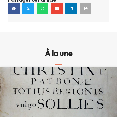
𝕏
À la une