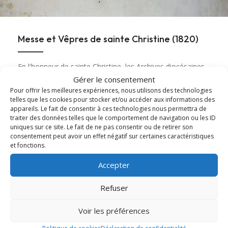
Messe et Vêpres de sainte Christine (1820)
En l'honneur de sainte Christine, les Archives diocésaines
mettent en ligne l'office ancien de sainte...
Gérer le consentement
Pour offrir les meilleures expériences, nous utilisons des technologies
telles que les cookies pour stocker et/ou accéder aux informations des
Lire cet article
about Messe et Vêpres de sainte Christine (182
appareils. Le fait de consentir à ces technologies nous permettra de
traiter des données telles que le comportement de navigation ou les ID
uniques sur ce site. Le fait de ne pas consentir ou de retirer son
consentement peut avoir un effet négatif sur certaines caractéristiques
et fonctions.
Accepter
Refuser
Voir les préférences