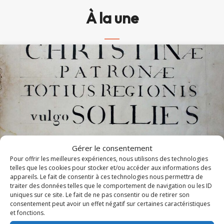
À la une
Gérer le consentement
Pour offrir les meilleures expériences, nous utilisons des technologies
telles que les cookies pour stocker et/ou accéder aux informations des
appareils. Le fait de consentir à ces technologies nous permettra de
Messe et Vêpres de sainte Christine (1820)
traiter des données telles que le comportement de navigation ou les ID
uniques sur ce site. Le fait de ne pas consentir ou de retirer son
consentement peut avoir un effet négatif sur certaines caractéristiques
En l'honneur de sainte Christine, les Archives diocésaines
et fonctions.
mettent en ligne l'office ancien de sainte...