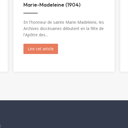
Marie-Madeleine (1904)
En l'honneur de sainte Marie-Madeleine, les
Archives diocésaines débutent en la fête de
l'Apôtre des...
inte Christine (1820)
Lire cet article
about Ouverture du tombeau de sainte 
s