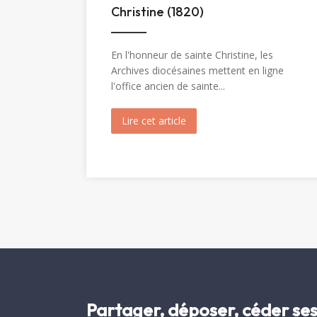
Christine (1820)
En l'honneur de sainte Christine, les
Archives diocésaines mettent en ligne
l'office ancien de sainte...
Lire cet article
about Messe et Vêpres de sa
Partager, déposer, céder se