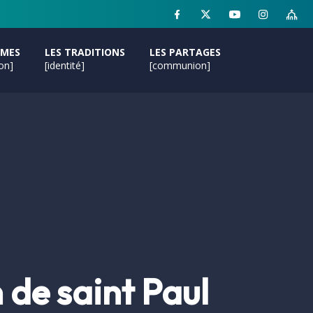
MMES
LES TRADITIONS
LES PARTAGES
ion]
[identité]
[communion]
 de saint Paul