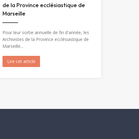
de la Province ecclésiastique de
Marseille
Pour leur sortie annuelle de fin d'année, les
Archivistes de la Province ecclésiastique de
Marseille...
Marie-Madeleine (1904)
Lire cet article
about Visite de Fréjus par les Archivistes de la Prov