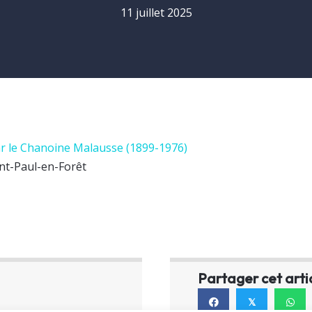
11 juillet 2025
par le Chanoine Malausse (1899-1976)
int-Paul-en-Forêt
Partager cet arti
𝕏