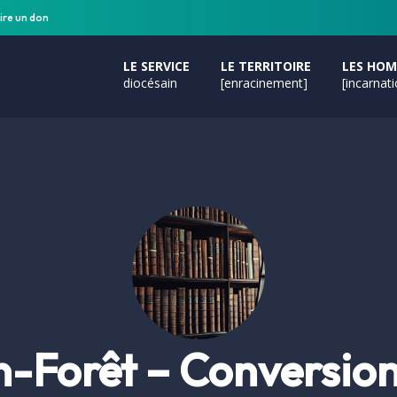
ire un don
LE SERVICE
LE TERRITOIRE
LES HO
diocésain
[enracinement]
[incarnat
-Forêt – Conversion