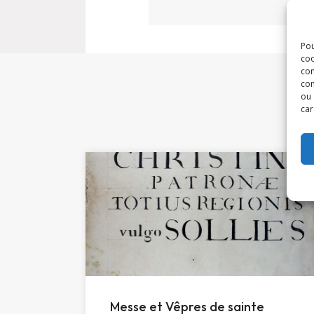
Pou
coo
con
com
ou 
car
Messe et Vêpres de sainte