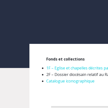
Fonds et collections
1F – Eglise et chapelles décrites 
2F – Dossier diocésain relatif au R
Catalogue iconographique