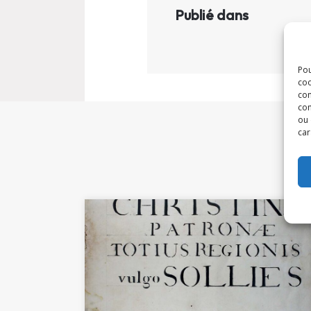
Publié dans
Pou
coo
con
com
ou 
car