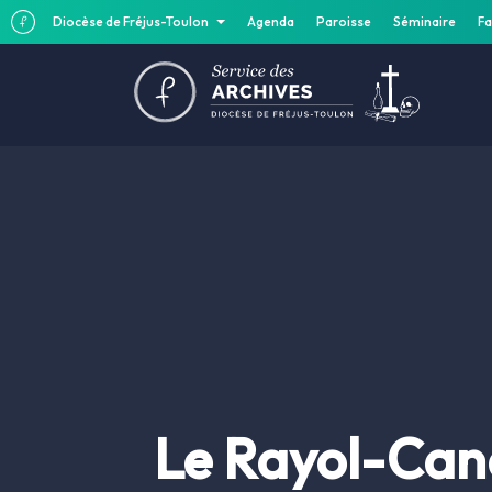
Diocèse de Fréjus-Toulon
Agenda
Paroisse
Séminaire
Fa
Le Rayol-Cana