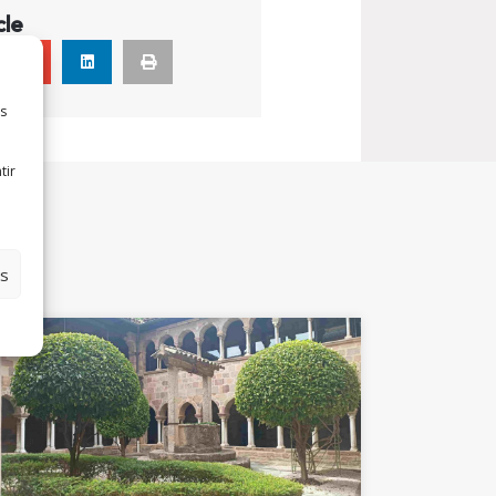
cle
es
tir
es