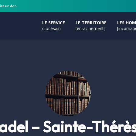
ire un don
LE SERVICE
LE TERRITOIRE
LES HO
diocésain
[enracinement]
[incarnat
del – Sainte-Thérès