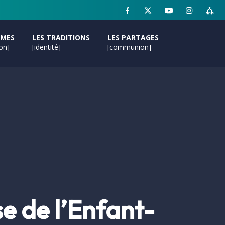
MMES
LES TRADITIONS
LES PARTAGES
ion]
[identité]
[communion]
e de l’Enfant-