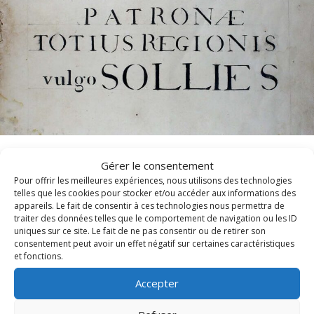
Messe et Vêpres de sainte Christine (1820)
Gérer le consentement
Pour offrir les meilleures expériences, nous utilisons des technologies
telles que les cookies pour stocker et/ou accéder aux informations des
En l'honneur de sainte Christine, les Archives diocésaines
appareils. Le fait de consentir à ces technologies nous permettra de
traiter des données telles que le comportement de navigation ou les ID
mettent en ligne l'office ancien de sainte...
uniques sur ce site. Le fait de ne pas consentir ou de retirer son
consentement peut avoir un effet négatif sur certaines caractéristiques
Lire cet article
about Messe et Vêpres de sainte Christine (182
et fonctions.
Accepter