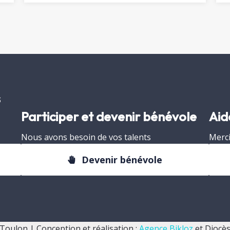
s
Participer et devenir bénévole
Aid
Nous avons besoin de vos talents
Merci
Devenir bénévole
Toulon | Conception et réalisation :
Agence Bikloz
et Diocès