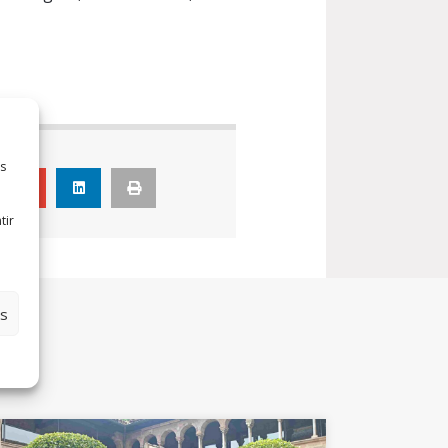
cle
es
tir
es