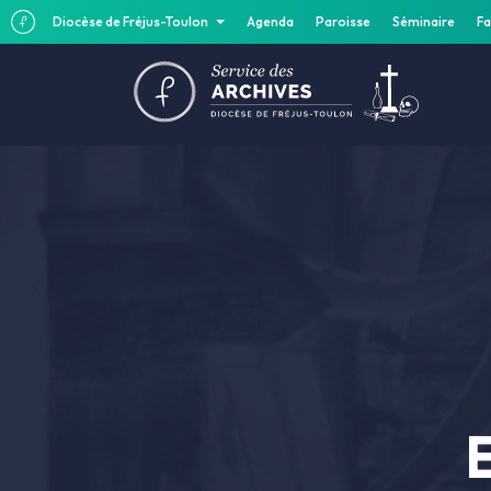
Diocèse de Fréjus-Toulon
Agenda
Paroisse
Séminaire
Fa
E