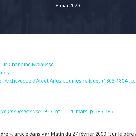
8 mai 2023
par le Chanoine Malausse
venos
l’Archevêque d’Aix et Arles pour les reliques (1803-1804), p.
emaine Religieuse
1937, n° 12, 20 mars, p. 185-186
e », article dans Var Matin du 27 février 2000 [sur le père 