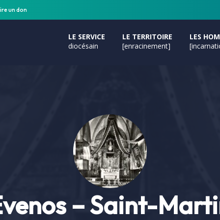
ire un don
LE SERVICE
LE TERRITOIRE
LES HO
diocésain
[enracinement]
[incarnat
venos – Saint-Mart