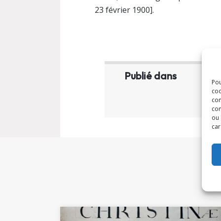
23 février 1900].
Publié dans
Pou
coo
con
com
ou 
car