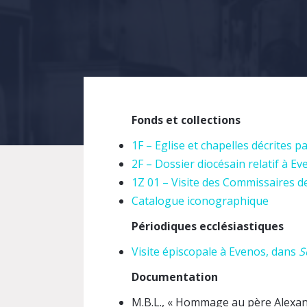
Fonds et collections
1F – Eglise et chapelles décrites 
2F – Dossier diocésain relatif à E
1Z 01 –
Visite des Commissaires de 
Catalogue iconographique
Périodiques ecclésiastiques
Visite épiscopale à Evenos, dans
S
Documentation
M.B.L., « Hommage au père Alexandr