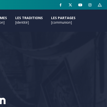
MMES
LES TRADITIONS
LES PARTAGES
ion]
[identité]
[communion]
in