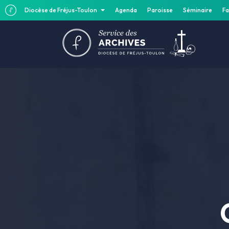
Diocèse de Fréjus-Toulon
Agenda
Paroisse
Séminaire
Fa