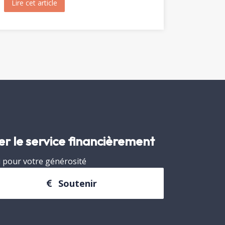
Lire cet article
about Visite de Fréjus par les Archivistes de la Prov
er le service financièrement
 pour votre générosité
Soutenir