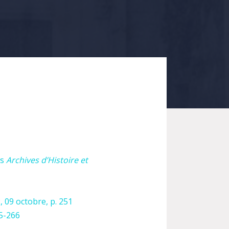
ns
Archives d’Histoire et
, 09 octobre, p. 251
65-266