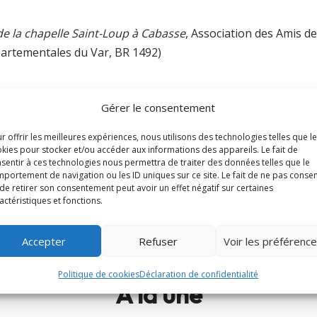
 de la chapelle Saint-Loup à Cabasse
, Association des Amis de
partementales du Var, BR 1492)
Gérer le consentement
r offrir les meilleures expériences, nous utilisons des technologies telles que l
Partager cet arti
kies pour stocker et/ou accéder aux informations des appareils. Le fait de
sentir à ces technologies nous permettra de traiter des données telles que le
𝕏
portement de navigation ou les ID uniques sur ce site. Le fait de ne pas consen
de retirer son consentement peut avoir un effet négatif sur certaines
actéristiques et fonctions.
Accepter
Refuser
Voir les préférenc
Politique de cookies
Déclaration de confidentialité
À la une