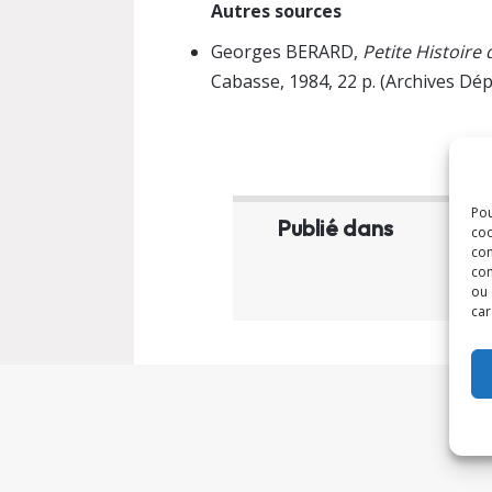
Autres sources
Georges BERARD,
Petite Histoire
Cabasse, 1984, 22 p. (Archives Dé
Pou
Publié dans
coo
con
com
ou 
car