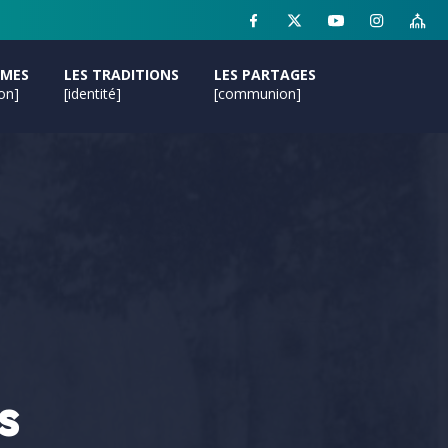
MMES
LES TRADITIONS
LES PARTAGES
ion]
[identité]
[communion]
s