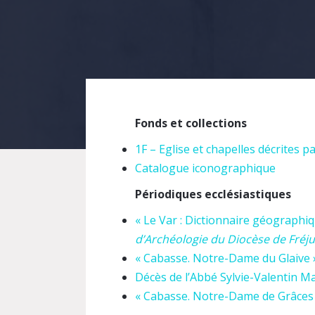
Fonds et collections
1F – Eglise et chapelles décrites 
Catalogue iconographique
Périodiques ecclésiastiques
« Le Var : Dictionnaire géographiqu
d’Archéologie du Diocèse de Fréju
« Cabasse. Notre-Dame du Glaive 
Décès de l’Abbé Sylvie-Valentin M
« Cabasse. Notre-Dame de Grâces