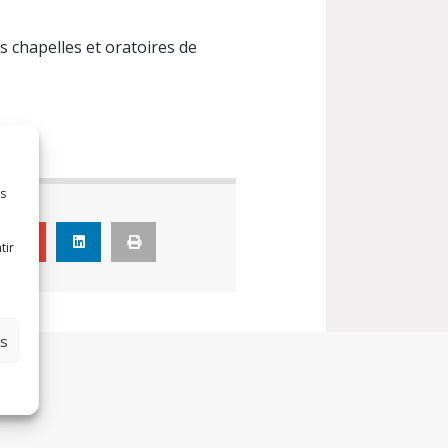
s chapelles et oratoires de
es
cle
tir
es