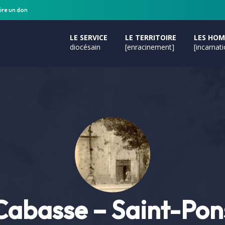
ire un don
LE SERVICE
LE TERRITOIRE
LES HO
diocésain
[enracinement]
[incarnat
Cabasse – Saint-Pon