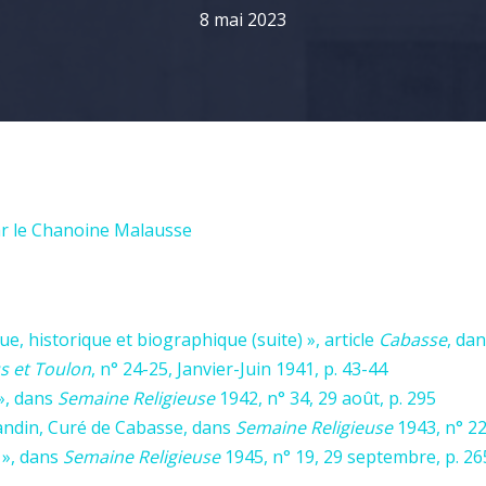
8 mai 2023
par le Chanoine Malausse
e, historique et biographique (suite) », article
Cabasse
, da
s et Toulon
, n° 24-25, Janvier-Juin 1941, p. 43-44
», dans
Semaine Religieuse
1942, n° 34, 29 août, p. 295
andin, Curé de Cabasse, dans
Semaine Religieuse
1943, n° 22
 », dans
Semaine Religieuse
1945, n° 19, 29 septembre, p. 2