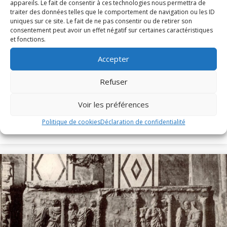
appareils. Le fait de consentir à ces technologies nous permettra de
traiter des données telles que le comportement de navigation ou les ID
uniques sur ce site. Le fait de ne pas consentir ou de retirer son
consentement peut avoir un effet négatif sur certaines caractéristiques
et fonctions.
Messe et Vêpres de sainte Christine (1820)
Accepter
Refuser
En l'honneur de sainte Christine, les Archives diocésaines
mettent en ligne l'office ancien de sainte...
Voir les préférences
Lire cet article
about Messe et Vêpres de sainte Christine (182
Politique de cookies
Déclaration de confidentialité