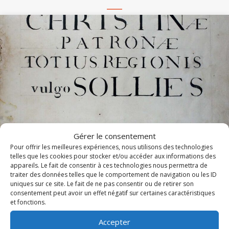
Gérer le consentement
Pour offrir les meilleures expériences, nous utilisons des technologies
Messe et Vêpres de sainte Christine (1820)
telles que les cookies pour stocker et/ou accéder aux informations des
appareils. Le fait de consentir à ces technologies nous permettra de
traiter des données telles que le comportement de navigation ou les ID
En l'honneur de sainte Christine, les Archives diocésaines
uniques sur ce site. Le fait de ne pas consentir ou de retirer son
mettent en ligne l'office ancien de sainte...
consentement peut avoir un effet négatif sur certaines caractéristiques
et fonctions.
Lire cet article
about Messe et Vêpres de sainte Christine (182
Accepter