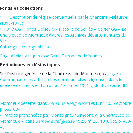
Fonds et collections
1F – Description de l’église conventuelle par le Chanoine Malausse
(1899-1976)
1H 01 / GG : Fonds Dollieule –
Histoire de Solliès – Cahier GG – La
Chartreuse de Montrieux d’après les Archives départementales du
Var
Catalogue iconographique
Page dédiée à la paroisse Saint-Eutrope de Méounes
Périodiques ecclésiastiques
Sur l’histoire générale de la Chartreuse de Montrieux,
cf
.
page «
Communautés », article « Les communautés religieuses dans le
diocèse de Fréjus et Toulon au 1er juillet 1901 », dont chapitre III 3°
Montrieux déserté, dans
Semaine Religieuse
1901, n° 40, 5 octobre,
p. 633-634
« Paroles prononcées par Monseigneur Simeone à la Chartreuse de
Montrieux », dans
Semaine Religieuse
1929, n° 28, 13 juillet, p. 468-
471
Légion d’Honneur à titre militaire pour un Chartreux, dans
Semaine