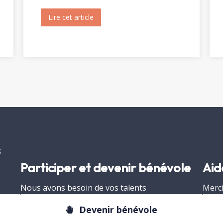
inte Christine (1820)
Lire cet article
about Ouverture du tombeau de sainte 
s
Participer et devenir bénévole
Aid
Nous avons besoin de vos talents
Merci
Devenir bénévole