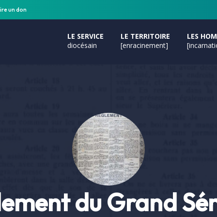
ire un don
LE SERVICE
LE TERRITOIRE
LES HO
diocésain
[enracinement]
[incarnat
lement du Grand Sém