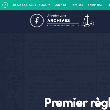
Diocèse de Fréjus-Toulon
Agenda
Paroisse
Séminaire
Fa
Premier règ