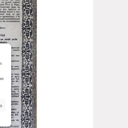
es
tir
es