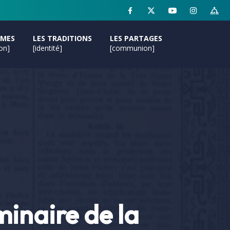
MMES
LES TRADITIONS
LES PARTAGES
ion]
[identité]
[communion]
inaire de la