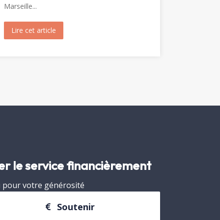
Marseille...
Marie-Madeleine (1904)
Lire cet article
about Visite de Fréjus par les Archivistes de la Prov
er le service financièrement
 pour votre générosité
Soutenir