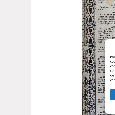
Pou
coo
con
com
ou 
car