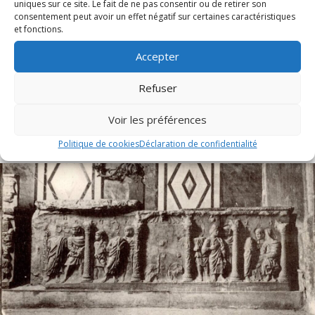
uniques sur ce site. Le fait de ne pas consentir ou de retirer son
consentement peut avoir un effet négatif sur certaines caractéristiques
Messe et Vêpres de sainte Christine (1820)
et fonctions.
Accepter
En l'honneur de sainte Christine, les Archives diocésaines
mettent en ligne l'office ancien de sainte...
Refuser
Lire cet article
about Messe et Vêpres de sainte Christine (182
Voir les préférences
Politique de cookies
Déclaration de confidentialité