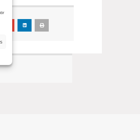
tir
cle
es