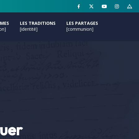
MMES
LES TRADITIONS
LES PARTAGES
ion]
[identité]
[communion]
tuer