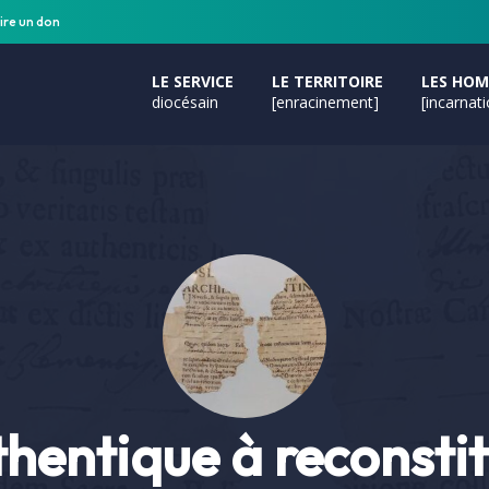
ire un don
LE SERVICE
LE TERRITOIRE
LES HO
diocésain
[enracinement]
[incarnat
hentique à reconsti