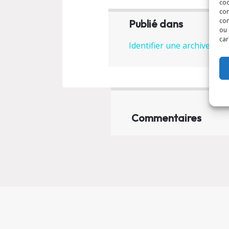
coo
con
com
Publié dans
ou 
car
Identifier une archive
Commentaires