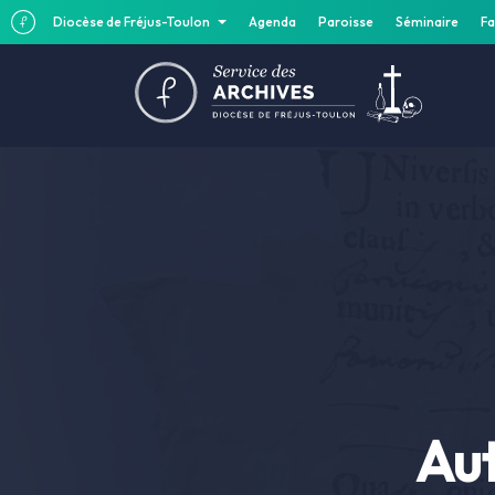
Diocèse de Fréjus-Toulon
Agenda
Paroisse
Séminaire
Fa
Aut