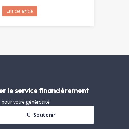
Marie-Madeleine (1904)
Lire cet article
about Visite de Fréjus par les Archivistes de la Prov
er le service financièrement
 pour votre générosité
Soutenir