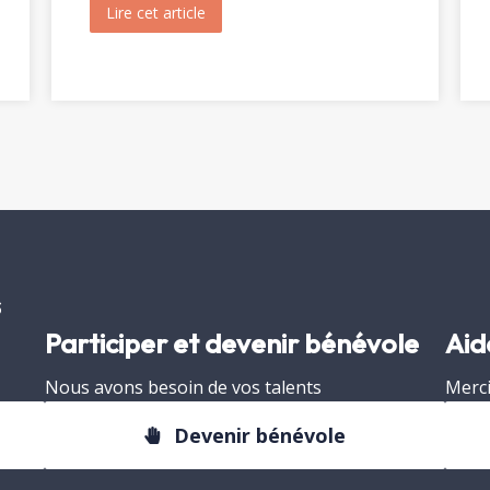
inte Christine (1820)
Lire cet article
about Ouverture du tombeau de sainte 
s
Participer et devenir bénévole
Aid
Nous avons besoin de vos talents
Merci
Devenir bénévole