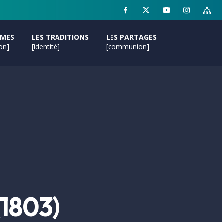
MMES
LES TRADITIONS
LES PARTAGES
ion]
[identité]
[communion]
(1803)