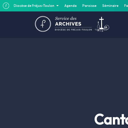
Diocèse de Fréjus-Toulon
Agenda
Paroisse
Séminaire
Fa
Canto