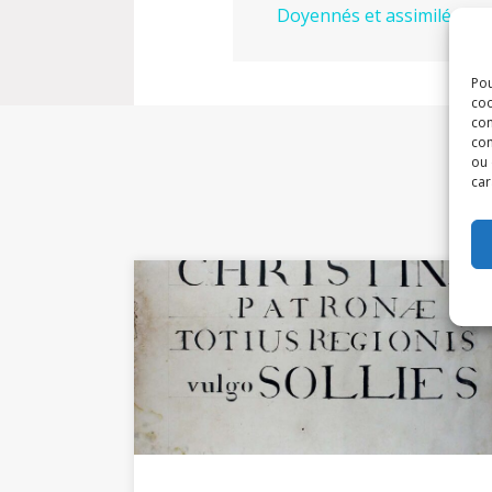
Doyennés et assimilés
Pou
coo
con
com
ou 
car