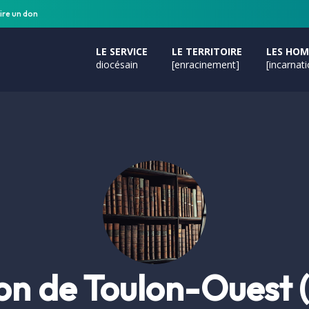
ire un don
LE SERVICE
LE TERRITOIRE
LES HO
diocésain
[enracinement]
[incarnat
n de Toulon-Ouest 