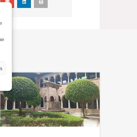
es
tir
es