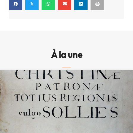
𝕏
À la une