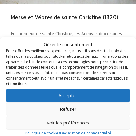
Messe et Vêpres de sainte Christine (1820)
En l'honneur de sainte Christine, les Archives diocésaines
mettent en ligne l'office ancien de sainte...
Gérer le consentement
Pour offrir les meilleures expériences, nous utilisons des technologies
Lire cet article
about Messe et Vêpres de sainte Christine (182
telles que les cookies pour stocker et/ou accéder aux informations des
appareils. Le fait de consentir à ces technologies nous permettra de
traiter des données telles que le comportement de navigation ou les ID
uniques sur ce site. Le fait de ne pas consentir ou de retirer son
consentement peut avoir un effet négatif sur certaines caractéristiques
et fonctions.
Accepter
Refuser
Voir les préférences
Politique de cookies
Déclaration de confidentialité