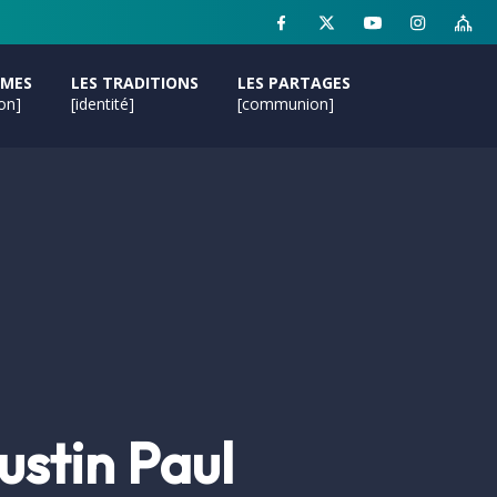
MMES
LES TRADITIONS
LES PARTAGES
ion]
[identité]
[communion]
stin Paul