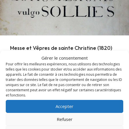
Messe et Vêpres de sainte Christine (1820)
Gérer le consentement
En l'honneur de sainte Christine, les Archives diocésaines
Pour offrir les meilleures expériences, nous utilisons des technologies
telles que les cookies pour stocker et/ou accéder aux informations des
mettent en ligne l'office ancien de sainte...
appareils. Le fait de consentir à ces technologies nous permettra de
traiter des données telles que le comportement de navigation ou les ID
Lire cet article
about Messe et Vêpres de sainte Christine (182
uniques sur ce site. Le fait de ne pas consentir ou de retirer son
consentement peut avoir un effet négatif sur certaines caractéristiques
et fonctions.
Accepter
Refuser