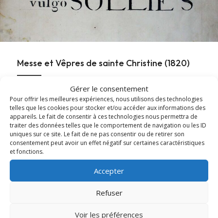
Messe et Vêpres de sainte Christine (1820)
Gérer le consentement
En l'honneur de sainte Christine, les Archives diocésaines
Pour offrir les meilleures expériences, nous utilisons des technologies
mettent en ligne l'office ancien de sainte...
telles que les cookies pour stocker et/ou accéder aux informations des
appareils. Le fait de consentir à ces technologies nous permettra de
Lire cet article
about Messe et Vêpres de sainte Christine (182
traiter des données telles que le comportement de navigation ou les ID
uniques sur ce site. Le fait de ne pas consentir ou de retirer son
consentement peut avoir un effet négatif sur certaines caractéristiques
et fonctions.
Accepter
Refuser
Voir les préférences