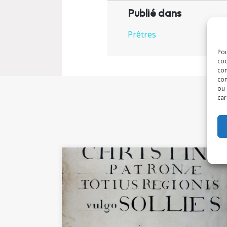
Publié dans
Prêtres
Pou
coo
con
com
ou 
car