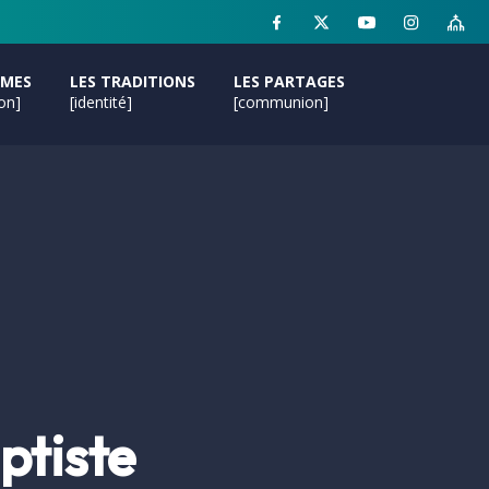
MMES
LES TRADITIONS
LES PARTAGES
ion]
[identité]
[communion]
tiste