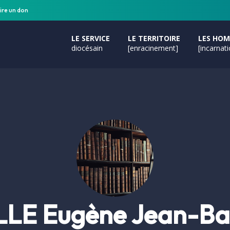
ire un don
LE SERVICE
LE TERRITOIRE
LES HO
diocésain
[enracinement]
[incarnat
LLE Eugène Jean-Bap