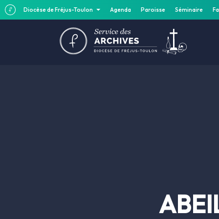
Diocèse de Fréjus-Toulon
Agenda
Paroisse
Séminaire
Fa
ABEI