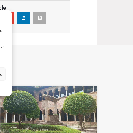
cle
es
tir
es