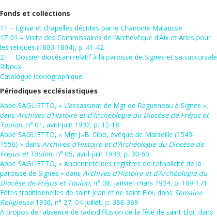
Fonds et collections
1F – Eglise et chapelles décrites par le Chanoine Malausse
1Z 01 –
Visite des Commissaires de l’Archevêque d’Aix et Arles pour
les reliques (1803-1804), p. 41-42
2F – Dossier diocésain relatif à la paroisse de Signes et sa succursale
Riboux
Catalogue iconographique
Périodiques ecclésiastiques
Abbé SAGLIETTO, « L’assassinat de Mgr de Ragueneau à Signes »,
dans
Archives d’Histoire et d’Archéologie du Diocèse de Fréjus et
Toulon
, n° 01, avril-juin 1932, p. 12-18
Abbé SAGLIETTO, « Mgr J.-B. Cibo, évêque de Marseille (1543-
1550) » dans
Archives d’Histoire et d’Archéologie du Diocèse de
Fréjus et Toulon
, n° 05, avril-juin 1933, p. 30-60
Abbé SAGLIETTO, «
Ancienneté des registres de catholicité de la
paroisse de Signes
» dans
Archives d’Histoire et d’Archéologie du
Diocèse de Fréjus et Toulon
, n° 08, janvier-mars 1934, p. 169-171
Fêtes traditionnelles de saint Jean et de saint Eloi, dans
Semaine
Religieuse
1936, n° 27, 04 juillet, p. 368-369
A propos de l’absence de radiodiffusion de la fête de saint Eloi, dans