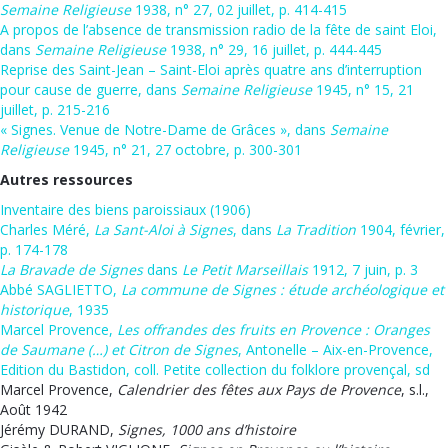
Semaine Religieuse
1938, n° 27, 02 juillet, p. 414-415
A propos de l’absence de transmission radio de la fête de saint Eloi,
dans
Semaine Religieuse
1938, n° 29, 16 juillet, p. 444-445
Reprise des Saint-Jean – Saint-Eloi après quatre ans d’interruption
pour cause de guerre, dans
Semaine Religieuse
1945, n° 15, 21
juillet, p. 215-216
« Signes. Venue de Notre-Dame de Grâces », dans
Semaine
Religieuse
1945, n° 21, 27 octobre, p. 300-301
Autres ressources
Inventaire des biens paroissiaux (1906)
Charles Méré,
La Sant-Aloi à Signes
, dans
La Tradition
1904, février,
p. 174-178
La Bravade de Signes
dans
Le Petit Marseillais
1912, 7 juin, p. 3
Abbé SAGLIETTO,
La commune de Signes : étude archéologique et
historique
, 1935
Marcel Provence,
Les offrandes des fruits en Provence : Oranges
de Saumane (…) et Citron de Signes
, Antonelle – Aix-en-Provence,
Edition du Bastidon, coll. Petite collection du folklore provençal, sd
Marcel Provence,
Calendrier des fêtes aux Pays de Provence
, s.l.,
Août 1942
Jérémy DURAND,
Signes, 1000 ans d’histoire