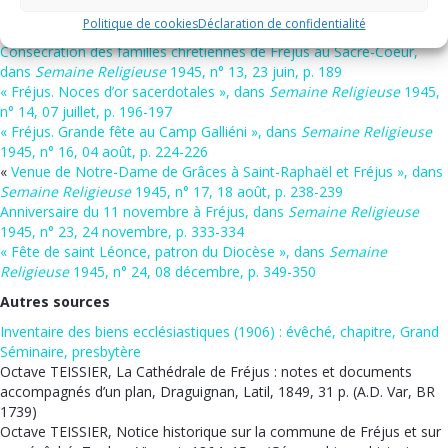
« Fréjus. Te Deum de l’Armistice », dans
Semaine Religieuse
1945,
Politique de cookies
Déclaration de confidentialité
n° 11, 26 mai, p. 147
Consécration des familles chrétiennes de Fréjus au Sacré-Coeur,
dans
Semaine Religieuse
1945, n° 13, 23 juin, p. 189
« Fréjus. Noces d’or sacerdotales », dans
Semaine Religieuse
1945,
n° 14, 07 juillet, p. 196-197
« Fréjus. Grande fête au Camp Galliéni », dans
Semaine Religieuse
1945, n° 16, 04 août, p. 224-226
«
Venue de Notre-Dame de Grâces à Saint-Raphaël et Fréjus », dans
Semaine Religieuse
1945, n° 17, 18 août, p. 238-239
Anniversaire du 11 novembre à Fréjus, dans
Semaine Religieuse
1945, n° 23, 24 novembre, p. 333-334
« Fête de saint Léonce, patron du Diocèse », dans
Semaine
Religieuse
1945, n° 24, 08 décembre, p. 349-350
Autres sources
Inventaire des biens ecclésiastiques (1906) : évêché, chapitre, Grand
Séminaire, presbytère
Octave TEISSIER, La Cathédrale de Fréjus : notes et documents
accompagnés d’un plan, Draguignan, Latil, 1849, 31 p. (A.D. Var, BR
1739)
Octave TEISSIER, Notice historique sur la commune de Fréjus et sur