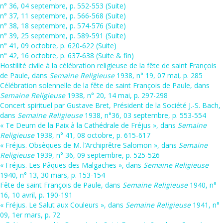
n° 36, 04 septembre, p. 552-553 (Suite)
n° 37, 11 septembre, p. 566-568 (Suite)
n° 38, 18 septembre, p. 574-576 (Suite)
n° 39, 25 septembre, p. 589-591 (Suite)
n° 41, 09 octobre, p. 620-622 (Suite)
n° 42, 16 octobre, p. 637-638 (Suite & fin)
Hostilité civile à la célébration religieuse de la fête de saint François
de Paule, dans
Semaine Religieuse
1938, n° 19, 07 mai, p. 285
Célébration solennelle de la fête de saint François de Paule, dans
Semaine Religieuse
1938, n° 20, 14 mai, p. 297-298
Concert spirituel par Gustave Bret, Président de la Société J.-S. Bach,
dans
Semaine Religieuse
1938, n°36, 03 septembre, p. 553-554
« Te Deum de la Paix à la Cathédrale de Fréjus », dans
Semaine
Religieuse
1938, n° 41, 08 octobre, p. 615-617
« Fréjus. Obsèques de M. l’Archiprêtre Salomon », dans
Semaine
Religieuse
1939, n° 36, 09 septembre, p. 525-526
« Fréjus. Les Pâques des Malgaches », dans
Semaine Religieuse
1940, n° 13, 30 mars, p. 153-154
Fête de saint François de Paule, dans
Semaine Religieuse
1940, n°
16, 10 avril, p. 190-191
« Fréjus. Le Salut aux Couleurs », dans
Semaine Religieuse
1941, n°
09, 1er mars, p. 72