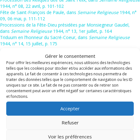
1944, n° 08, 22 avril, p. 101-102
Fête de Saint-François de Paule, dans
Semaine Religieuse
1944, n°
09, 06 mai, p. 111-112
Processions de la Fête-Dieu présidées par Monsiegneur Gaudel,
dans
Semaine Religieuse
1944, n° 13, 1er juillet, p. 164
Triduum en l’honneur du Sacré-Coeur, dans
Semaine Religieuse
1944, n° 14, 15 juillet, p. 175
« Août 1944 », dans
Semaine Religieuse
1944, n° 17, 11 novembre,
Gérer le consentement
p. 216-219
Célébration de l’Armistice de 1918 par Monseigneur Gaudel, dans
Pour offrir les meilleures expériences, nous utilisons des technologies
telles que les cookies pour stocker et/ou accéder aux informations des
Semaine Religieuse
1944, n° 19, 09 décembre, p. 241-243
appareils. Le fait de consentir à ces technologies nous permettra de
Bénédiction de fanions destinés à la Compagnie du Régiment des
traiter des données telles que le comportement de navigation ou les ID
Maures, dans
Semaine Religieuse
1944, n° 20, 23 décembre, p. 254-
uniques sur ce site. Le fait de ne pas consentir ou de retirer son
255
consentement peut avoir un effet négatif sur certaines caractéristiques
« Fréjus. Fêtes de Noël », dans
Semaine Religieuse
1945, n° 01, 06
et fonctions.
janvier, p. 12-13
Ordinations sacerdotales dans la chapelle Saint-François de Paul de
Accepter
Fréjus, dans
Semaine Religieuse
1945, n° 02, 20 janvier, p. 23, 24
« Fréjus. En l’honneur de sainte Thérèse de Lisieux », dans
Semaine
Refuser
Religieuse
1945, n° 06, 17 mai, p. 83-84
« Fréjus. Fête patronale », dans
Semaine Religieuse
1945, n° 09, 28
Voir les préférences
avril, p. 123-124