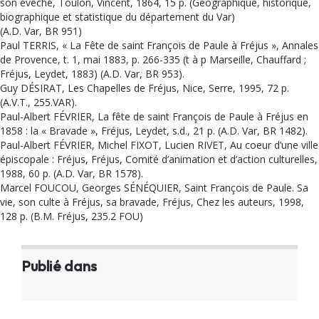
son évêché, Toulon, Vincent, 1864, 15 p. (Géographique, historique,
biographique et statistique du département du Var)
(A.D. Var, BR 951)
Paul TERRIS, « La Fête de saint François de Paule à Fréjus », Annales
de Provence, t. 1, mai 1883, p. 266-335 (t à p Marseille, Chauffard ;
Fréjus, Leydet, 1883) (A.D. Var, BR 953).
Guy DÉSIRAT, Les Chapelles de Fréjus, Nice, Serre, 1995, 72 p.
(A.V.T., 255.VAR).
Paul-Albert FÉVRIER, La fête de saint François de Paule à Fréjus en
1858 : la « Bravade », Fréjus, Leydet, s.d., 21 p. (A.D. Var, BR 1482).
Paul-Albert FÉVRIER, Michel FIXOT, Lucien RIVET, Au coeur d’une ville
épiscopale : Fréjus, Fréjus, Comité d’animation et d’action culturelles,
1988, 60 p. (A.D. Var, BR 1578).
Marcel FOUCOU, Georges SÉNÉQUIER, Saint François de Paule. Sa
vie, son culte à Fréjus, sa bravade, Fréjus, Chez les auteurs, 1998,
128 p. (B.M. Fréjus, 235.2 FOU)
Publié dans