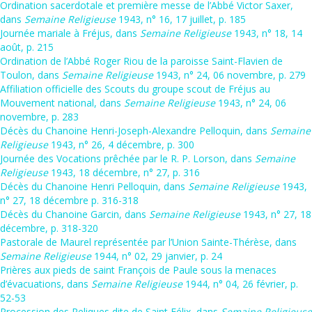
Ordination sacerdotale et première messe de l’Abbé Victor Saxer,
dans
Semaine Religieuse
1943, n° 16, 17 juillet, p. 185
Journée mariale à Fréjus, dans
Semaine Religieuse
1943, n° 18, 14
août, p. 215
Ordination de l’Abbé Roger Riou de la paroisse Saint-Flavien de
Toulon, dans
Semaine Religieuse
1943, n° 24, 06 novembre, p. 279
Affiliation officielle des Scouts du groupe scout de Fréjus au
Mouvement national, dans
Semaine Religieuse
1943, n° 24, 06
novembre, p. 283
Décès du Chanoine Henri-Joseph-Alexandre Pelloquin, dans
Semaine
Religieuse
1943, n° 26, 4 décembre, p. 300
Journée des Vocations prêchée par le R. P. Lorson, dans
Semaine
Religieuse
1943, 18 décembre, n° 27, p. 316
Décès du Chanoine Henri Pelloquin, dans
Semaine Religieuse
1943,
n° 27, 18 décembre p. 316-318
Décès du Chanoine Garcin, dans
Semaine Religieuse
1943, n° 27, 18
décembre, p. 318-320
Pastorale de Maurel représentée par l’Union Sainte-Thérèse, dans
Semaine Religieuse
1944, n° 02, 29 janvier, p. 24
Prières aux pieds de saint François de Paule sous la menaces
d’évacuations, dans
Semaine Religieuse
1944, n° 04, 26 février, p.
52-53
Procession des Reliques dite de Saint Félix, dans
Semaine Religieuse