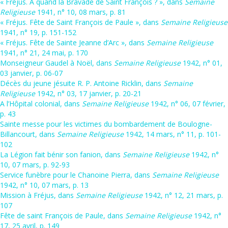
« Fréjus. A quand la Bravade de Saint François ? », dans
Semaine
Religieuse
1941, n° 10, 08 mars, p. 81
« Fréjus. Fête de Saint François de Paule », dans
Semaine Religieuse
1941, n° 19, p. 151-152
« Fréjus. Fête de Sainte Jeanne d’Arc », dans
Semaine Religieuse
1941, n° 21, 24 mai, p. 170
Monseigneur Gaudel à Noël, dans
Semaine Religieuse
1942, n° 01,
03 janvier, p. 06-07
Décès du jeune jésuite R. P. Antoine Ricklin, dans
Semaine
Religieuse
1942, n° 03, 17 janvier, p. 20-21
A l’Hôpital colonial, dans
Semaine Religieuse
1942, n° 06, 07 février,
p. 43
Sainte messe pour les victimes du bombardement de Boulogne-
Billancourt, dans
Semaine Religieuse
1942, 14 mars, n° 11, p. 101-
102
La Légion fait bénir son fanion, dans
Semaine Religieuse
1942, n°
10, 07 mars, p. 92-93
Service funèbre pour le Chanoine Pierra, dans
Semaine Religieuse
1942, n° 10, 07 mars, p. 13
Mission à Fréjus, dans
Semaine Religieuse
1942, n° 12, 21 mars, p.
107
Fête de saint François de Paule, dans
Semaine Religieuse
1942, n°
17, 25 avril, p. 149