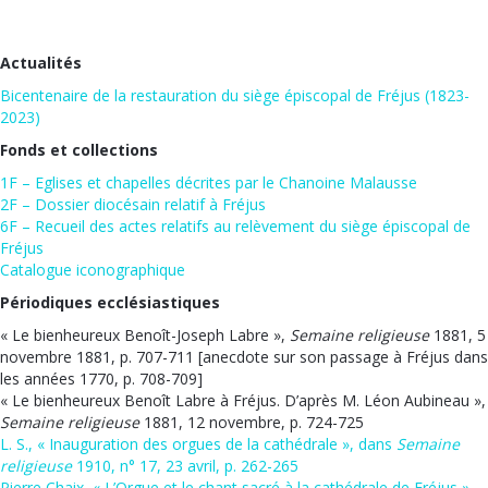
Actualités
Bicentenaire de la restauration du siège épiscopal de Fréjus (1823-
2023)
Fonds et collections
1F – Eglises et chapelles décrites par le Chanoine Malausse
2F – Dossier diocésain relatif à Fréjus
6F – Recueil des actes relatifs au relèvement du siège épiscopal de
Fréjus
Catalogue iconographique
Périodiques ecclésiastiques
« Le bienheureux Benoît-Joseph Labre »,
Semaine religieuse
1881, 5
novembre 1881, p. 707-711 [anecdote sur son passage à Fréjus dans
les années 1770, p. 708-709]
« Le bienheureux Benoît Labre à Fréjus. D’après M. Léon Aubineau »,
Semaine religieuse
1881, 12 novembre, p. 724-725
L. S., « Inauguration des orgues de la cathédrale », dans
Semaine
religieuse
1910, n° 17, 23 avril, p. 262-265
Pierre Chaix, « L’Orgue et le chant sacré à la cathédrale de Fréjus »,