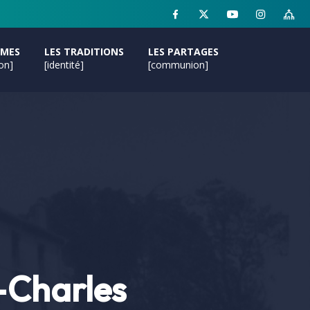
MMES
LES TRADITIONS
LES PARTAGES
ion]
[identité]
[communion]
t-Charles