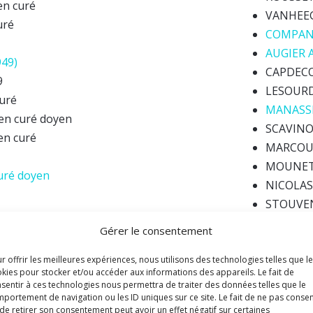
en curé
VANHEEGH
uré
COMPANS
AUGIER A
49)
CAPDECO
9
LESOURD 
curé
MANASSE
ien curé doyen
SCAVINO 
en curé
MARCOUEI
MOUNET 
curé doyen
NICOLAS 
STOUVEN
MORANT 
Gérer le consentement
cien curé
PORTALIE
965
BONNIN 
r offrir les meilleures expériences, nous utilisons des technologies telles que l
kies pour stocker et/ou accéder aux informations des appareils. Le fait de
CAUMON E
sentir à ces technologies nous permettra de traiter des données telles que le
ien aumônier
RIOU Rog
portement de navigation ou les ID uniques sur ce site. Le fait de ne pas consen
curé
de retirer son consentement peut avoir un effet négatif sur certaines