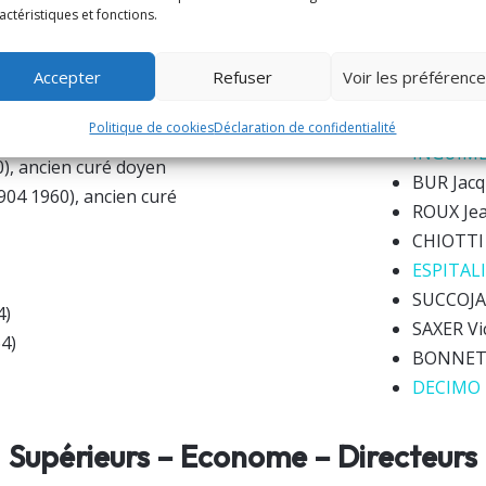
HENRY Pa
actéristiques et fonctions.
AUTRIC J
– 1889), ancien curé
LECUYER 
Accepter
Refuser
Voir les préférenc
 – 1924), ancien vicaire
LEJUSTE 
EOUZAN 
Politique de cookies
Déclaration de confidentialité
964-65), chanoine
INGUIMBE
), ancien curé doyen
BUR Jacq
04 1960), ancien curé
ROUX Jea
CHIOTTI 
ESPITALI
SUCCOJA 
4)
SAXER Vi
4)
BONNET 
DECIMO E
Supérieurs – Econome – Directeurs