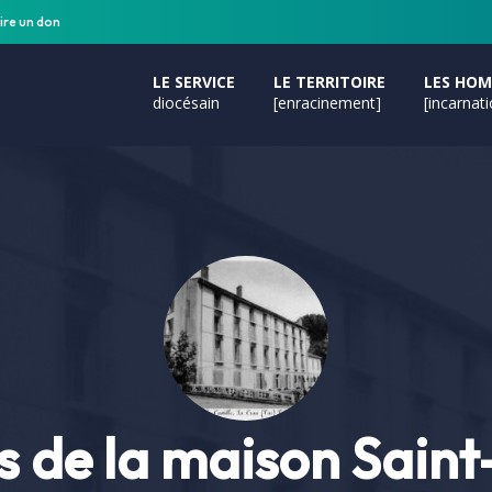
ire un don
LE SERVICE
LE TERRITOIRE
LES HO
diocésain
[enracinement]
[incarnat
s de la maison Sain