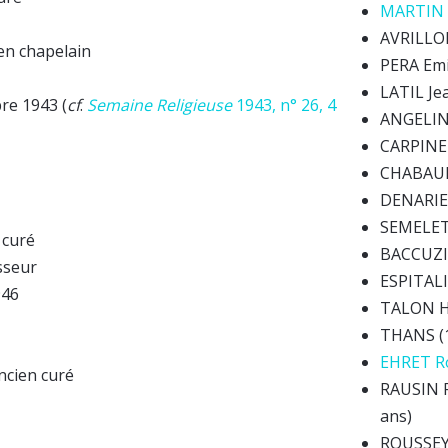
MARTIN A
AVRILLON
en chapelain
PERA Emi
LATIL Je
re 1943 (
cf
.
Semaine Religieuse
1943, n° 26, 4
ANGELINI
CARPINET
CHABAUD 
DENARIER
SEMELET 
 curé
BACCUZI 
sseur
ESPITALI
946
TALON Hi
THANS (
EHRET Ro
ncien curé
RAUSIN Ro
ans)
ROUSSEY 