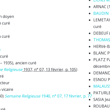
LIONS Ma
ARNAC (1
BAUDIN 
n doyen
LEMETAYE
 curé
curé
DEBEUF (
 curé
THOMAS 
HERVé-BA
)
BLANC Pa
 curé
PLATZ Pa
 1935), ancien curé
décembr
e Religieuse
1937, n° 07, 13 février, p. 105
)
DEMANDRE
ré
ESNOU Pa
ecteur
MALAUSSE
vicaire
PATURLE 
40)
Semaine Religieuse
1940, n° 07, 17 février, p. 77
SASIA Je
ROUBAUD 
uré