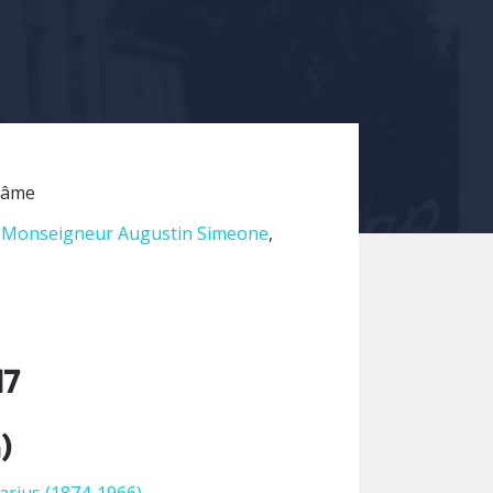
l’âme
t
Monseigneur Augustin Simeone
,
17
)