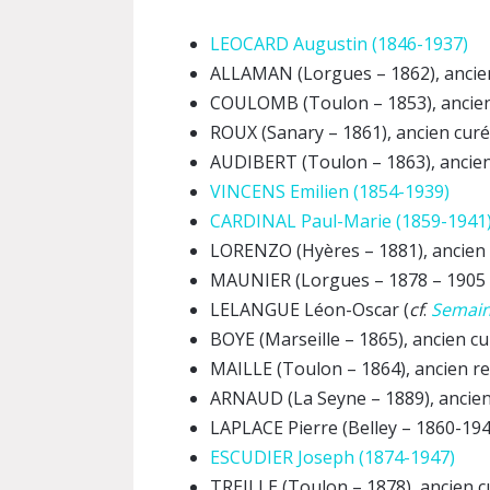
LEOCARD Augustin (1846-1937)
ALLAMAN (Lorgues – 1862), ancie
COULOMB (Toulon – 1853), ancien
ROUX (Sanary – 1861), ancien curé
AUDIBERT (Toulon – 1863), ancien
VINCENS Emilien (1854-1939)
CARDINAL Paul-Marie (1859-1941
LORENZO (Hyères – 1881), ancien
MAUNIER (Lorgues – 1878 – 1905 –
LELANGUE Léon-Oscar (
cf
.
Semain
BOYE (Marseille – 1865), ancien cu
MAILLE (Toulon – 1864), ancien r
ARNAUD (La Seyne – 1889), ancien 
LAPLACE Pierre (Belley – 1860-19
ESCUDIER Joseph (1874-1947)
TREILLE (Toulon – 1878), ancien c