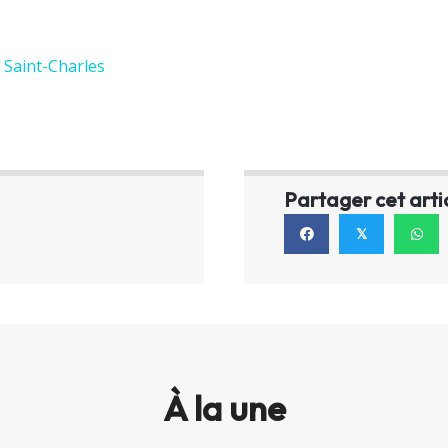
 Saint-Charles
Partager cet arti
𝕏
À la une