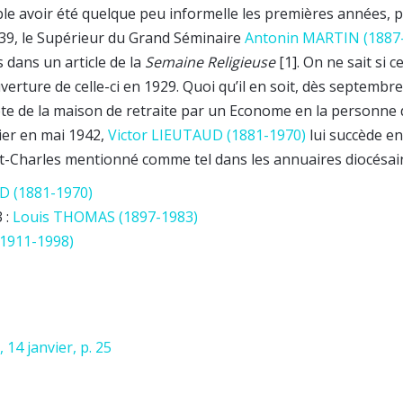
ble avoir été quelque peu informelle les premières années, 
939, le Supérieur du Grand Séminaire
Antonin MARTIN (1887
dans un article de la
Semaine Religieuse
[1]. On ne sait si c
uverture de celle-ci en 1929. Quoi qu’il en soit, dès septemb
ête de la maison de retraite par un Econome en la personne 
ier en mai 1942,
Victor LIEUTAUD (1881-1970)
lui succède e
-Charles mentionné comme tel dans les annuaires diocésai
D (1881-1970)
 :
Louis THOMAS (1897-1983)
1911-1998)
 14 janvier, p. 25