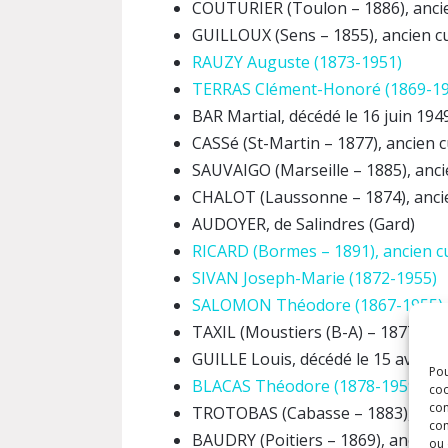
COUTURIER (Toulon – 1886), anci
GUILLOUX (Sens – 1855), ancien c
RAUZY Auguste (1873-1951)
TERRAS Clément-Honoré (1869-19
BAR Martial, décédé le 16 juin 194
CASSé (St-Martin – 1877), ancien 
SAUVAIGO (Marseille – 1885), anc
CHALOT (Laussonne – 1874), anci
AUDOYER, de Salindres (Gard)
RICARD
(Bormes – 1891
), ancien 
SIVAN Joseph-Marie (1872-1955)
SALOMON Théodore (1867-1955)
TAXIL (Moustiers (B-A) – 1877), an
GUILLE Louis, décédé le 15 avril 1
Pou
BLACAS Théodore (1878-1959)
coo
con
TROTOBAS (Cabasse – 1883), anc
com
BAUDRY (Poitiers – 1869), ancien 
ou 