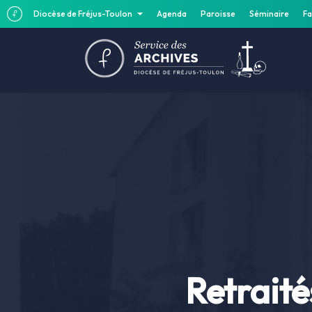
Diocèse de Fréjus-Toulon
Agenda
Paroisse
Séminaire
Fa
Retraité