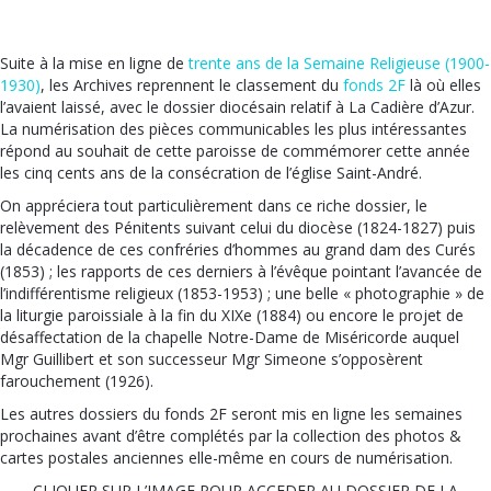
Suite à la mise en ligne de
trente ans de la Semaine Religieuse (1900-
1930)
, les Archives reprennent le classement du
fonds 2F
là où elles
l’avaient laissé, avec le dossier diocésain relatif à La Cadière d’Azur.
La numérisation des pièces communicables les plus intéressantes
répond au souhait de cette paroisse de commémorer cette année
les cinq cents ans de la consécration de l’église Saint-André.
On appréciera tout particulièrement dans ce riche dossier, le
relèvement des Pénitents suivant celui du diocèse (1824-1827) puis
la décadence de ces confréries d’hommes au grand dam des Curés
(1853) ; les rapports de ces derniers à l’évêque pointant l’avancée de
l’indifférentisme religieux (1853-1953) ; une belle « photographie » de
la liturgie paroissiale à la fin du XIXe (1884) ou encore le projet de
désaffectation de la chapelle Notre-Dame de Miséricorde auquel
Mgr Guillibert et son successeur Mgr Simeone s’opposèrent
farouchement (1926).
Les autres dossiers du fonds 2F seront mis en ligne les semaines
prochaines avant d’être complétés par la collection des photos &
cartes postales anciennes elle-même en cours de numérisation.
CLIQUER SUR L’IMAGE POUR ACCEDER AU DOSSIER DE LA