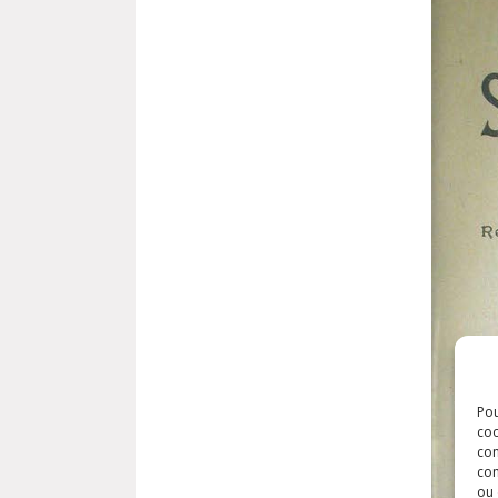
Pou
coo
con
com
ou 