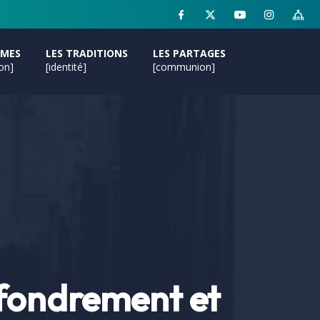
MMES
LES TRADITIONS
LES PARTAGES
ion]
[identité]
[communion]
ffondrement et