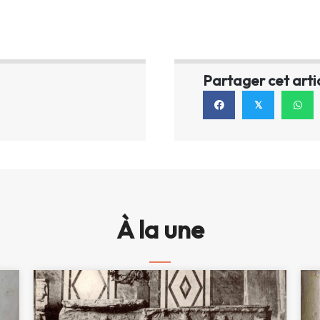
Partager cet arti
𝕏
À la une