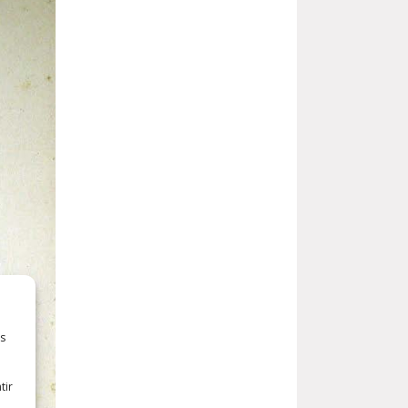
es
tir