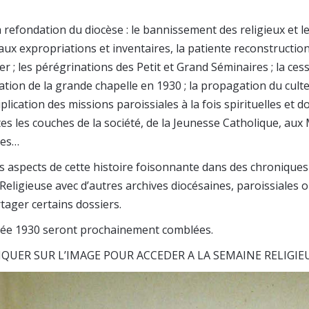
a refondation du diocèse : le bannissement des religieux et 
 aux expropriations et inventaires, la patiente reconstructi
er ; les pérégrinations des Petit et Grand Séminaires ; la cess
ion de la grande chapelle en 1930 ; la propagation du culte
iplication des missions paroissiales à la fois spirituelles et 
tes les couches de la société, de la Jeunesse Catholique, au
ues…
 aspects de cette histoire foisonnante dans des chroniques 
 Religieuse avec d’autres archives diocésaines, paroissiales 
tager certains dossiers.
nnée 1930 seront prochainement comblées.
IQUER SUR L’IMAGE POUR ACCEDER A LA SEMAINE RELIGIE