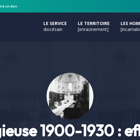
ire un don
LE SERVICE
LE TERRITOIRE
LES HO
diocésain
[enracinement]
[incarnat
ieuse 1900-1930 : e