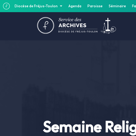
Diocèse de Fréjus-Toulon
Agenda
Paroisse
Séminaire
Fa
Semaine Relig