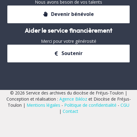
Nous avons besoin de vos talents
Devenir bénévole
Aider le service financièrement
Merci pour votre générosité
Soutenir
© 2026 Service des archives du diocèse de Fréjus-Toulon |
Conception et réalisation :
Agence Bikloz
et Diocèse de Fréjus-
Toulon |
Mentions légales
-
Politique de confidentialité
-
CGU
|
Contact