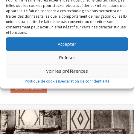
Pour offrir les meilleures expériences, nous utilisons des technologies
telles que les cookies pour stocker et/ou accéder aux informations des
appareils. Le fait de consentir à ces technologies nous permettra de
traiter des données telles que le comportement de navigation ou les ID
uniques sur ce site. Le fait de ne pas consentir ou de retirer son
consentement peut avoir un effet négatif sur certaines caractéristiques
et fonctions.
Accepter
Messe et Vêpres de sainte Christine (1820)
Refuser
En l'honneur de sainte Christine, les Archives diocésaines
Voir les préférences
mettent en ligne l'office ancien de sainte...
Politique de cookies
Déclaration de confidentialité
Lire cet article
about Messe et Vêpres de sainte Christine (182