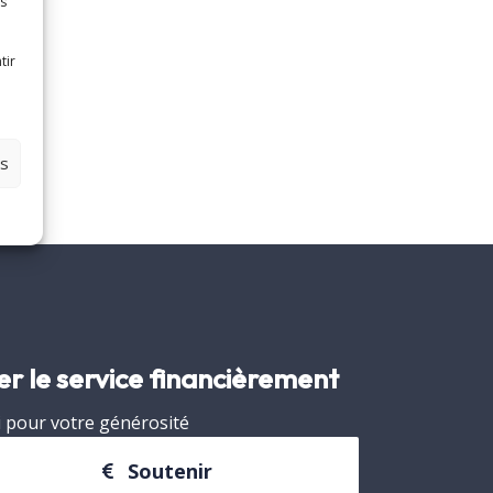
es
tir
es
er le service financièrement
 pour votre générosité
Soutenir