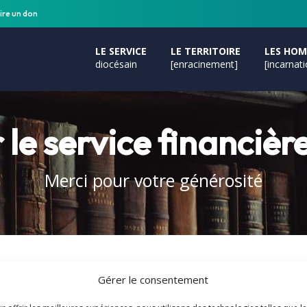
ire un don
LE SERVICE
LE TERRITOIRE
LES HO
diocésain
[enracinement]
[incarnat
 le service financiè
Merci pour votre générosité
, l'archiviste de Fréjus-Toulon veille, par délégation spéciale,
Gérer le consentement
e très complémentaires, suscitent des charges propres et pe