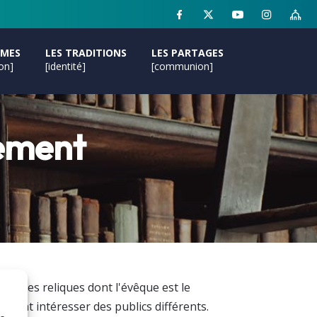
MMES
LES TRADITIONS
LES PARTAGES
ion]
[identité]
[communion]
rement
 sur les reliques dont l'évêque est le
uvent intéresser des publics différents.