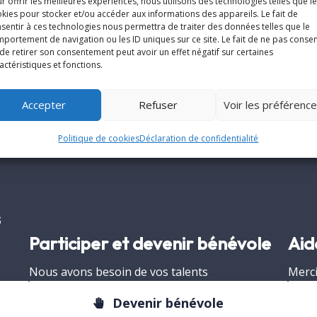
r offrir les meilleures expériences, nous utilisons des technologies telles que l
teurs de choisir entre l'un et l'autre.
kies pour stocker et/ou accéder aux informations des appareils. Le fait de
sentir à ces technologies nous permettra de traiter des données telles que le
portement de navigation ou les ID uniques sur ce site. Le fait de ne pas consen
de Fréjus-Toulon au quotidien
de retirer son consentement peut avoir un effet négatif sur certaines
actéristiques et fonctions.
reliques du diocèse
Accepter
Refuser
Voir les préférenc
Politique de cookies
Déclaration de confidentialité
s
Participer et devenir bénévole
Aid
Nous avons besoin de vos talents
Merci
Devenir bénévole