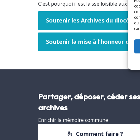
Pou
C'est pourquoi il est laissé loisible aux dona
coo
con
com
Soutenir les Archives du diocèse 
ou 
car
Soutenir la mise à l’honneur des 
Partager, déposer, céder se
archives
Enrichir la mémoire commune
Comment faire ?