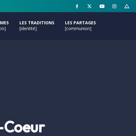
MMES
LES TRADITIONS
LES PARTAGES
ion]
[identité]
[communion]
é-Coeur