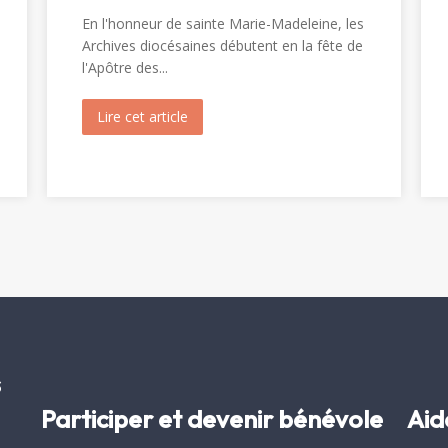
En l'honneur de sainte Marie-Madeleine, les
Archives diocésaines débutent en la fête de
l'Apôtre des...
inte Christine (1820)
Lire cet article
about Ouverture du tombeau de sainte 
s
Participer et devenir bénévole
Aid