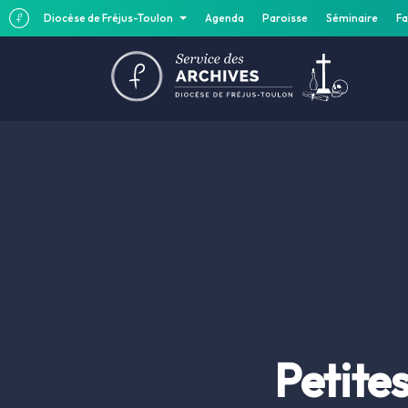
Diocèse de Fréjus-Toulon
Agenda
Paroisse
Séminaire
Fa
Petite