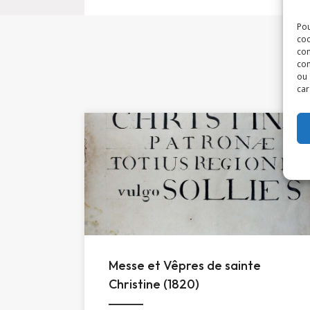
Pou
coo
con
com
ou 
car
Messe et Vêpres de sainte
Christine (1820)