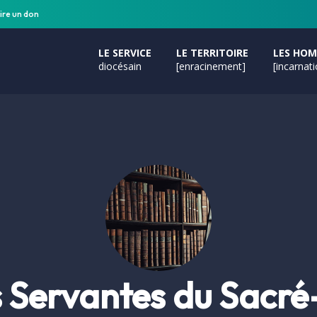
ire un don
LE SERVICE
LE TERRITOIRE
LES HO
diocésain
[enracinement]
[incarnat
s Servantes du Sacr