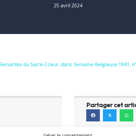
25 avril 2024
s Servantes du Sacré-Coeur, dans
Semaine Religieuse
1941, n°
Partager cet arti
𝕏
Gérer le consentement