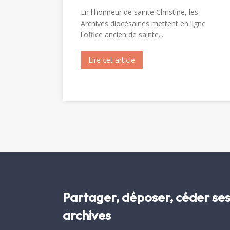
En l'honneur de sainte Christine, les
Archives diocésaines mettent en ligne
l'office ancien de sainte...
Lire cet article
about Messe et Vêpres de sa
Partager, déposer, céder se
archives