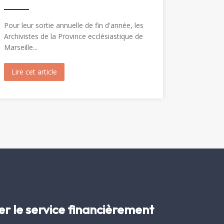
Pour leur sortie annuelle de fin d'année, les
Archivistes de la Province ecclésiastique de
Marseille...
Marie-Madeleine (1904)
Lire cet article
about Visite de Fréjus par les Archivistes de la Prov
er le service financièrement