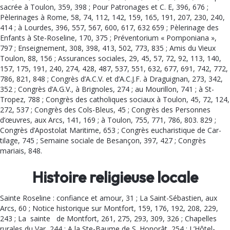
sacrée à Toulon, 359, 398 ; Pour Patronages et C. E, 396, 676 ;
Pèlerinages à Rome, 58, 74, 112, 142, 159, 165, 191, 207, 230, 240,
414 ; à Lourdes, 396, 557, 567, 600, 617, 632 659 ; Pèlerinage des
Enfants à Ste-Roseline, 170, 375 ; Préventorium « Pomponiana »,
797 ; Enseignement, 308, 398, 413, 502, 773, 835 ; Amis du Vieux
Toulon, 88, 156 ; Assurances sociales, 29, 45, 57, 72, 92, 113, 140,
157, 175, 191, 240, 274, 428, 487, 537, 551, 632, 677, 691, 742, 772,
786, 821, 848 ; Congrès d’A.C.V. et d’A.C.J.F. à Draguignan, 273, 342,
352 ; Congrès d’A.G.V., à Brignoles, 274 ; au Mourillon, 741 ; à St-
Tropez, 788 ; Congrès des catho­liques sociaux à Toulon, 45, 72, 124,
272, 537 ; Congrès des Cols-Bleus, 45 ; Congrès des Personnes
d’œuvres, aux Arcs, 141, 169 ; à Toulon, 755, 771, 786, 803. 829 ;
Congrès d’Apostolat Maritime, 653 ; Congrès eucharistique de Car­
tilage, 745 ; Semaine sociale de Besançon, 397, 427 ; Congrès
mariais, 848.
Histoire religieuse locale
Sainte Roseline : confiance et amour, 31 ; La Saint-Sébastien, aux
Arcs, 60 ; Notice historique sur Montfort, 159, 176, 192, 208, 229,
243 ; La sainte de Montfort, 261, 275, 293, 309, 326 ; Chapelles
rurales du Var, 244 ; A la Ste-Baume de S. Honorât, 254 ; L’Hôtel-