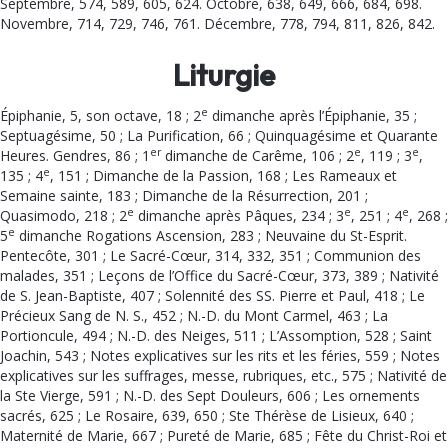
Septembre, 574, 589, 605, 624. Octobre, 638, 649, 666, 684, 698.
Novembre, 714, 729, 746, 761. Décembre, 778, 794, 811, 826, 842.
Liturgie
e
Épiphanie, 5, son octave, 18 ; 2
dimanche après l’Épiphanie, 35 ;
Septuagésime, 50 ; La Puri­fication, 66 ; Quinquagésime et Quarante
er
e
e
Heures. Gendres, 86 ; 1
dimanche de Carême, 106 ; 2
, 119 ; 3
,
e
135 ; 4
, 151 ; Dimanche de la Passion, 168 ; Les Rameaux et
Semaine sainte, 183 ; Dimanche de la Résurrection, 201 ;
e
e
e
Quasimodo, 218 ; 2
dimanche après Pâques, 234 ; 3
, 251 ; 4
, 268 ;
e
5
dimanche Rogations Ascension, 283 ; Neuvaine du St-Esprit.
Pentecôte, 301 ; Le Sacré-Cœur, 314, 332, 351 ; Communion des
malades, 351 ; Leçons de l’Office du Sacré-Cœur, 373, 389 ; Nativité
de S. Jean-Baptiste, 407 ; Solennité des SS. Pierre et Paul, 418 ; Le
Précieux Sang de N. S., 452 ; N.-D. du Mont Carmel, 463 ; La
Portioncule, 494 ; N.-D. des Neiges, 511 ; L’Assomption, 528 ; Saint
Joachin, 543 ; Notes explicatives sur les rits et les féries, 559 ; Notes
explicatives sur les suffrages, messe, rubriques, etc., 575 ; Nativité de
la Ste Vierge, 591 ; N.-D. des Sept Douleurs, 606 ; Les ornements
sacrés, 625 ; Le Rosaire, 639, 650 ; Ste Thérèse de Lisieux, 640 ;
Maternité de Marie, 667 ; Pureté de Marie, 685 ; Fête du Christ-Roi et