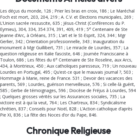
Les déçus du monde, 126 ; Prier les bras en croix, 186 ; Le Maréchal
Foch est mort, 203, 204, 219 ; A. C.V. et Elec­tions municipales, 269 ;
L’Union sacrée ressuscite, 635 ; Jésus-Christ (Conférences du P.
e
Eymieu), 304, 334, 354 374, 391, 409, 419 ; 5
Centenaire de Ste
Jeanne d’Arc, à Orléans, 315 ; L’art et le St-Esprit, 324, 344 ; Mgr
Gerlier, 342 ; Orientation professionnelle, 343 ; Inaugura­tion du
monument à Mgr Guillibert, 731 ; Le miracle de Lour­des, 357 ; La
question religieuse en Italie fasciste, 646 ; Journée Franciscaine à
e
Toulon, 686 ; Les fêtes du 6
Centenaire de Ste Roseline, aux Arcs,
434, à Montrieux, 450 ; Aux catholiques paresseux, 719 ; Un nouveau
Lourdes en Portugal, 495 ; Qu’est-ce que le mauvais jour­nal ?, 503 ;
Hommage à Marie, reine de France. 531 ; Devoir des vacances des
parents, 569 ; Lourdes, guérison merveilleuse, 576 ; Si celle-là guérit,
585 ; Gerbe de témoignages, 596 ; Diocèse de Fréjus à Lourdes, 594
; Quelques grosses vérités sur les Assurances sociales, 735 ; La
victoire est à qui la veut, 764 ; Les Chartreux, 834 ; Syndicalisme
chrétien, 837 ; Conseils pour Noël, 828 ; L’Ac­tion catholique d’après
Pie XI, 836 ; La fête des Noces d’or du Pape, 846.
Chronique Religieuse