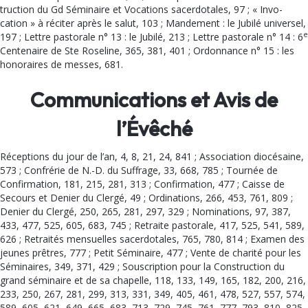
truction du Gd Séminaire et Vo­cations sacerdotales, 97 ; « Invo­
cation » à réciter après le salut, 103 ; Mandement : le Jubilé universel,
e
197 ; Lettre pastorale n° 13 : le Jubilé, 213 ; Lettre pastorale n° 14 : 6
Centenaire de Ste Roseline, 365, 381, 401 ; Ordonnance n° 15 : les
honorai­res de messes, 681.
Communications et Avis de
l’Évêché
Réceptions du jour de l’an, 4, 8, 21, 24, 841 ; Association diocé­saine,
573 ; Confrérie de N.-D. du Suffrage, 33, 668, 785 ; Tour­née de
Confirmation, 181, 215, 281, 313 ; Confirmation, 477 ; Caisse de
Secours et Denier du Clergé, 49 ; Ordinations, 266, 453, 761, 809 ;
Denier du Clergé, 250, 265, 281, 297, 329 ; Nominations, 97, 387,
433, 477, 525, 605, 683, 745 ; Retraite pastorale, 417, 525, 541, 589,
626 ; Retraités mensuelles sacerdotales, 765, 780, 814 ; Examen des
jeunes prêtres, 777 ; Petit Séminaire, 477 ; Vente de charité pour les
Séminaires, 349, 371, 429 ; Souscription pour la Construction du
grand sémi­naire et de sa chapelle, 118, 133, 149, 165, 182, 200, 216,
233, 250, 267, 281, 299, 313, 331, 349, 405, 461, 478, 527, 557, 574,
589, 605, 621, 649, 665, 683, 713, 729, 745, 761, 777, 793, 810, 825,