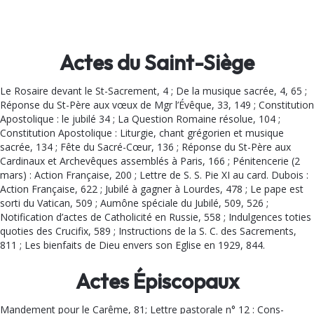
Actes du Saint-Siège
Le Rosaire devant le St-Sacrement, 4 ; De la musique sa­crée, 4, 65 ;
Réponse du St-Père aux vœux de Mgr l’Évêque, 33, 149 ; Constitution
Apostolique : le jubilé 34 ; La Question Ro­maine résolue, 104 ;
Constitu­tion Apostolique : Liturgie, chant grégorien et musique
sacrée, 134 ; Fête du Sacré-Cœur, 136 ; Ré­ponse du St-Père aux
Cardi­naux et Archevêques assemblés à Paris, 166 ; Pénitencerie (2
mars) : Action Française, 200 ; Lettre de S. S. Pie XI au card. Dubois :
Action Française, 622 ; Ju­bilé à gagner à Lourdes, 478 ; Le pape est
sorti du Vatican, 509 ; Aumône spéciale du Jubilé, 509, 526 ;
Notification d’actes de Catholicité en Russie, 558 ; Indulgences toties
quoties des Crucifix, 589 ; Instructions de la S. C. des Sacrements,
811 ; Les bienfaits de Dieu envers son Eglise en 1929, 844.
Actes Épiscopaux
Mandement pour le Carême, 81; Lettre pastorale n° 12 : Cons­