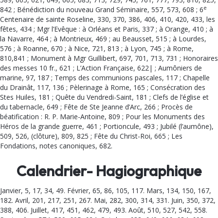
e
842 ; Bénédiction du nouveau Grand Séminaire, 557, 573, 608 ; 6
Cen­tenaire de sainte Roseline, 330, 370, 386, 406, 410, 420, 433, les
fêtes, 434 ; Mgr l’Evêque : à Orléans et Paris, 337 ; à Orange, 410 ; à
la Navarre, 464 ; à Montrieux, 469 ; au Beausset, 515 ; à Lourdes,
576 ; à Roanne, 670 ; à Nice, 721, 813 ; à Lyon, 745 ; à Rome,
810,841 ; Monument à Mgr Guillibert, 697, 701, 713, 731 ; Honoraires
des messes 10 fr., 621 ; L’Action Française, 622| ; Aumôniers de
marine, 97, 187 ; Temps des communions pascales, 117 ; Chapelle
du Drainât, 117, 136 ; Pèlerinage à Rome, 165 ; Consécration des
Stes Huiles, 181 ; Quête du Vendredi-Saint, 181 ; Clefs de l’église et
du tabernacle, 649 ; Fête de Ste Jeanne d’Arc, 266 ; Procès de
béatification : R. P. Marie-Antoine, 809 ; Pour les Monuments des
Héros de la grande guerre, 461 ; Portioncule, 493 ; Jubilé (l’aumône),
509, 526, (clôture), 809, 825 ; Fête du Christ-Roi, 665 ; Les
Fondations, notes canoniques, 682.
Calendrier- Hagiographique
Janvier, 5, 17, 34, 49. Février, 65, 86, 105, 117. Mars, 134, 150, 167,
182. Avril, 201, 217, 251, 267. Mai, 282, 300, 314, 331. Juin, 350, 372,
388, 406. Juillet, 417, 451, 462, 479, 493. Août, 510, 527, 542, 558.