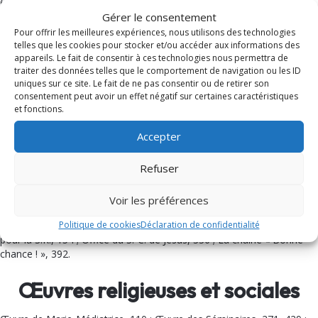
631, 645, 675, 706, 740, 784, 817, 848.
Gérer le consentement
Nécrologie
Pour offrir les meilleures expériences, nous utilisons des technologies
telles que les cookies pour stocker et/ou accéder aux informations des
appareils. Le fait de consentir à ces technologies nous permettra de
Prêtres : MM. Puntello, 33, 91 ; Jacqueson, 40, 70 ; Martel, 199, 238 ;
traiter des données telles que le comportement de navigation ou les ID
Allary, 199, 287 ; Henry, 200, 207 ; Sabatier, 216, 258 ; Pieraccini, 338
uniques sur ce site. Le fait de ne pas consentir ou de retirer son
; Serradell, 388, 424 ; Lions, 637 ; Bertove, 726 ; Nègre, 793, 818.
consentement peut avoir un effet négatif sur certaines caractéristiques
et fonctions.
Fidèles: 29, 41, 123, 138, 139, 155, 156, 172 189, 207, 223, 429, 628,
638, 641, 644, 657, 703, 706, 740, 748, 749, 765, 766, 782, 816.
Accepter
Avis
Refuser
Propagation de la foi, 24, 52 ; Œuvre de St-François de Sales, 68 ;
Voir les préférences
Souscriptions, 88 ; Assu­rances sociales, 121 ; Garde-à-vous ! 122 ;
Politique de cookies
Déclaration de confidentialité
Abonnements, 122, 320, 497, 780 ; Service postal, 138 ; Propagande
pour la S.R., 154 ; Office du S.-C. de Jésus, 336 ; La chaîne « Bonne
chance ! », 392.
Œuvres religieuses et sociales