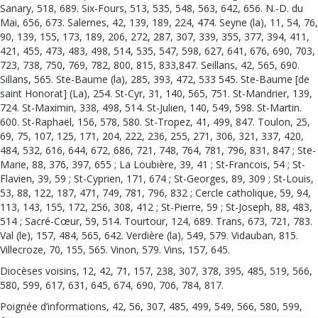
Sanary, 518, 689. Six-Fours, 513, 535, 548, 563, 642, 656. N.-D. du
Mai, 656, 673. Salernes, 42, 139, 189, 224, 474. Seyne (la), 11, 54, 76,
90, 139, 155, 173, 189, 206, 272, 287, 307, 339, 355, 377, 394, 411,
421, 455, 473, 483, 498, 514, 535, 547, 598, 627, 641, 676, 690, 703,
723, 738, 750, 769, 782, 800, 815, 833,847. Seillans, 42, 565, 690.
Sillans, 565. Ste-Baume (la), 285, 393, 472, 533 545. Ste-Baume [de
saint Honorat] (La), 254. St-Cyr, 31, 140, 565, 751. St-Mandrier, 139,
724. St-Maximin, 338, 498, 514. St-Julien, 140, 549, 598. St-Martin.
600. St-Raphaël, 156, 578, 580. St-Tropez, 41, 499, 847. Toulon, 25,
69, 75, 107, 125, 171, 204, 222, 236, 255, 271, 306, 321, 337, 420,
484, 532, 616, 644, 672, 686, 721, 748, 764, 781, 796, 831, 847 ; Ste-
Marie, 88, 376, 397, 655 ; La Loubière, 39, 41 ; St-Francois, 54 ; St-
Flavien, 39, 59 ; St-Cyprien, 171, 674 ; St-Georges, 89, 309 ; St-Louis,
53, 88, 122, 187, 471, 749, 781, 796, 832 ; Cercle catholique, 59, 94,
113, 143, 155, 172, 256, 308, 412 ; St-Pierre, 59 ; St-Joseph, 88, 483,
514 ; Sacré-Cœur, 59, 514. Tourtour, 124, 689. Trans, 673, 721, 783.
Val (le), 157, 484, 565, 642. Verdière (la), 549, 579. Vidauban, 815.
Villecroze, 70, 155, 565. Vinon, 579. Vins, 157, 645.
Diocèses voisins, 12, 42, 71, 157, 238, 307, 378, 395, 485, 519, 566,
580, 599, 617, 631, 645, 674, 690, 706, 784, 817.
Poignée d’informations, 42, 56, 307, 485, 499, 549, 566, 580, 599,