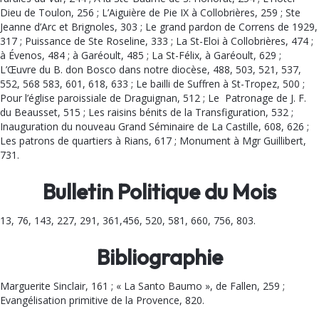
Dieu de Toulon, 256 ; L’Aiguière de Pie IX à Collobrières, 259 ; Ste
Jeanne d’Arc et Brignoles, 303 ; Le grand pardon de Correns de 1929,
317 ; Puissance de Ste Roseline, 333 ; La St-Eloi à Collobrières, 474 ;
à Évenos, 484 ; à Garéoult, 485 ; La St-Félix, à Garéoult, 629 ;
L’Œuvre du B. don Bosco dans notre diocèse, 488, 503, 521, 537,
552, 568 583, 601, 618, 633 ; Le bailli de Suffren à St-Tropez, 500 ;
Pour l’église paroissiale de Draguignan, 512 ; Le Patronage de J. F.
du Beausset, 515 ; Les raisins bénits de la Transfiguration, 532 ;
Inauguration du nou­veau Grand Séminaire de La Castille, 608, 626 ;
Les patrons de quartiers à Rians, 617 ; Monu­ment à Mgr Guillibert,
731.
Bulletin Politique du Mois
13, 76, 143, 227, 291, 361,456, 520, 581, 660, 756, 803.
Bibliographie
Marguerite Sinclair, 161 ; « La Santo Baumo », de Fallen, 259 ;
Evangélisation primitive de la Provence, 820.