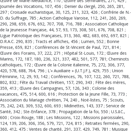
Œuvre de Marie-Médiatrice, 110 ; Œuvre des Séminaires, 271, 429 ;
Journée des Vocations, 107, 456 ; Denier du clergé, 250, 265, 281,
297 ; Croisade eucha­ristique, 30, 125, 211, 323, 426 ; Confrérie de N.-
D. du Suffrage, 785 ; Action Catholique Varoise, 112, 241, 260, 269,
290, 298, 659, 676, 692, 707, 708, 716, 788 ; Asso­ciation Catholique
de la Jeu­nesse Française, 44, 57, 93, 173, 308, 501, 676, 708, 821 ;
Ligue Patriotique des Françaises, 313, 360, 482, 683, 692, 697, 821 ;
D.R.A.C. 290, 835 ; Tracts et affiches, 456 ; Lumen, 552 ; Bonne
Presse, 659, 821 ; Confé­rences de St-Vincent de Paul, 721, 814 ;
Œuvre des Forains, 37, 222, 271 ; Hôpital St-Louis, 172 ; Œuvre des
Marins, 172, 187, 180, 236, 321, 337, 482, 501, 577, 781; Cheminots
catholiques, 172 ; Œuvre de la Colonie ita­lienne, 75, 272, 306, 377,
420, 578, 688, 764, 796 ; L’« Auxiliaire » (U.T.J.F.), 429, 755 ; Union
Féminine, 12, 29, 93, 142 ; Conférences, 76, 107, 122, 260, 721, 788,
802, 832 ; Fête du Tra­vail chrétien, 157, 290, 343 ; Fête des mères,
359, 413 ; Œuvre des Campagnes, 57, 126, 343 ; Colonie des
vacances, 475, 514, 600, 616 ; Protection de la Jeune Fille, 73, 773 ;
Association du Mariage chrétien, 74, 240 , Noë-listes, 75 ; Scouts,
75, 242, 243, 309, 532, 600, 693 ; Midinettes, 143, 337 ; Service de
Santé, 342 ; Ste-Enfance, 378 ; Propagation de la foi, 550 ; U.S
.I
.C.,
600 ; Croix-Rouge, 188 ; Les Missions, 122 ; Missions paroissiales,
124, 139, 206, 306, 356, 579, 721, 724, 815 ; Retraites fermées, 290,
360, 412, 475 ; Ventes de charité, 291, 337, 429, 749, 781 ; Musique