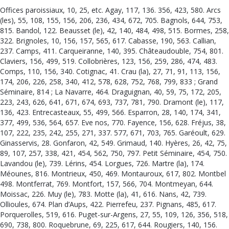
Offices paroissiaux, 10, 25, etc. Agay, 117, 136. 356, 423, 580. Arcs
(les), 55, 108, 155, 156, 206, 236, 434, 672, 705. Bagnols, 644, 753,
815. Bandol, 122. Beausset (le), 42, 140, 484, 498, 515. Bormes, 258,
322. Brignoles, 10, 156, 157, 565, 617. Cabasse, 190, 563. Callian,
237. Camps, 411. Carqueiranne, 140, 395. Châteaudouble, 754, 801.
Claviers, 156, 499, 519. Collobrières, 123, 156, 259, 286, 474, 483.
Comps, 110, 156, 340. Cotignac, 41. Crau (la), 27, 71, 91, 113, 156,
174, 206, 226, 258, 340, 412, 578, 628, 752, 768, 799, 833 ; Grand
Séminaire, 814 ; La Navarre, 464. Draguignan, 40, 59, 75, 172, 205,
223, 243, 626, 641, 671, 674, 693, 737, 781, 790. Dramont (le), 117,
136, 423. Entrecasteaux, 55, 499, 566. Esparron, 28, 140, 174, 341,
377, 499, 536, 564, 657. Eve nos, 770. Fayence, 156, 628. Fréjus, 38,
107, 222, 235, 242, 255, 271, 337. 577, 671, 703, 765. Garéoult, 629.
Ginasservis, 28. Gonfaron, 42, 549. Grimaud, 140. Hyères, 26, 42, 75,
89, 107, 257, 338, 421, 454, 562, 750, 797. Petit Séminaire, 454, 750.
Lavandou (le), 739. Lérins, 454. Lorgues, 726. Martre (la), 174.
Méounes, 816. Montrieux, 450, 469. Montauroux, 617, 802. Montbel
498. Montferrat, 769. Montfort, 157, 566, 704. Montmeyan, 644.
Moissac, 226. Muy (le), 783. Motte (la), 41, 616. Nans, 42, 739.
Ollioules, 674. Plan d’Aups, 422. Pierrefeu, 237. Pignans, 485, 617.
Porquerolles, 519, 616. Puget-sur-Argens, 27, 55, 109, 126, 356, 518,
690, 738, 800. Roquebrune, 69, 225, 617, 644. Rougiers, 140, 156.